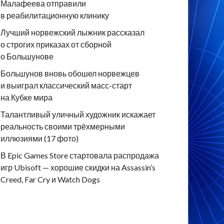
Малафеева отправили
в реабилитационную клинику
Лучший норвежский лыжник рассказал
о строгих приказах от сборной
о Большунове
Большунов вновь обошел норвежцев
и выиграл классический масс-старт
на Кубке мира
Талантливый уличный художник искажает
реальность своими трёхмерными
иллюзиями (17 фото)
В Epic Games Store стартовала распродажа
игр Ubisoft — хорошие скидки на Assassin’s
Creed, Far Cry и Watch Dogs