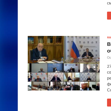
с
НА
В
о
Ос
2
с
ре
ф
Со