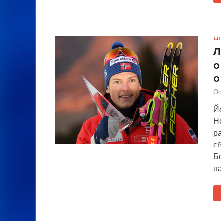
СП
Л
о
о
Ос
Й
Н
ра
с
Бо
на