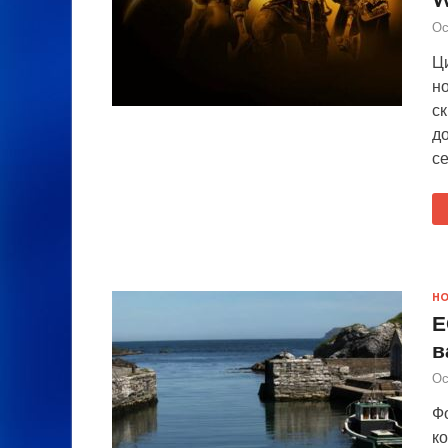
Ос
Ци
н
ск
до
се
Н
Е
в
Ос
Фо
к