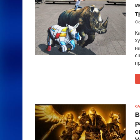
и
т
Ос
Ка
х
н
сц
пр
GA
В
р
с
W