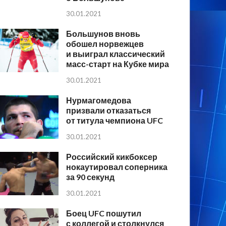
30.01.2021
Большунов вновь
обошел норвежцев
и выиграл классический
масс-старт на Кубке мира
30.01.2021
Нурмагомедова
призвали отказаться
от титула чемпиона UFC
30.01.2021
Российский кикбоксер
нокаутировал соперника
за 90 секунд
30.01.2021
Боец UFC пошутил
с коллегой и столкнулся