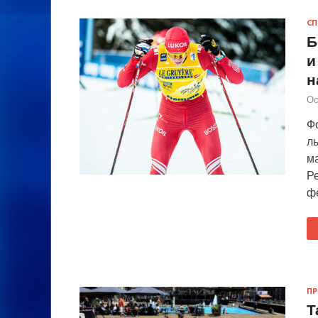
СП
Б
и
н
Ос
Ф
л
ма
Р
фе
П
Т