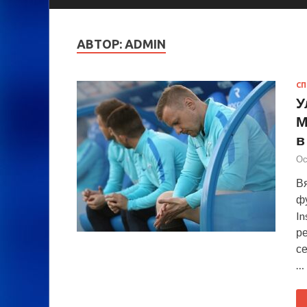
АВТОР:
ADMIN
СП
У
М
в
Ос
В
ф
In
р
с
…