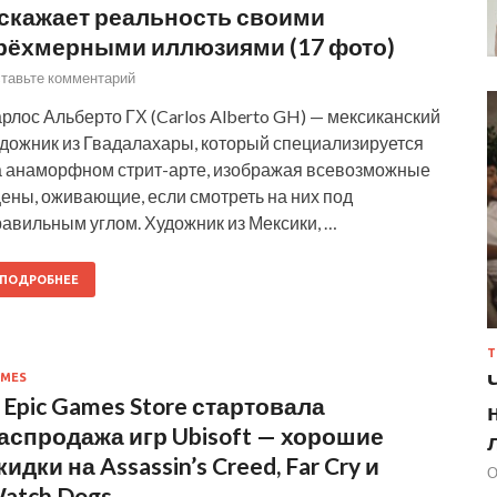
скажает реальность своими
рёхмерными иллюзиями (17 фото)
тавьте комментарий
рлос Альберто ГХ (Carlos Alberto GH) — мексиканский
удожник из Гвадалахары, который специализируется
а анаморфном стрит-арте, изображая всевозможные
ены, оживающие, если смотреть на них под
авильным углом. Художник из Мексики, …
ПОДРОБНЕЕ
Т
MES
 Epic Games Store стартовала
аспродажа игр Ubisoft — хорошие
кидки на Assassin’s Creed, Far Cry и
О
atch Dogs