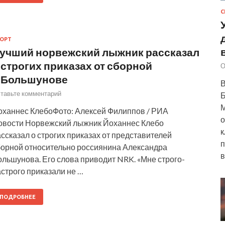
С
ОРТ
учший норвежский лыжник рассказал
 строгих приказах от сборной
О
 Большунове
В
тавьте комментарий
Б
М
оханнес КлебоФото: Алексей Филиппов / РИА
о
овости Норвежский лыжник Йоханнес Клебо
к
ссказал о строгих приказах от представителей
п
борной относительно россиянина Александра
в
льшунова. Его слова приводит NRK. «Мне строго-
строго приказали не …
ПОДРОБНЕЕ