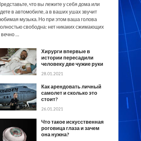
редставьте, что вы лежите у себя дома или
дете в автомобиле, а в ваших ушах звучит
юбимая музыка. Но при этом ваша голова
олностью свободна: нет никаких сжимающих
 вечно …
Хирурги впервые в
истории пересадили
человеку две чужие руки
28.01.2021
Как арендовать личный
самолет и сколько это
стоит?
26.01.2021
Что такое искусственная
роговица глаза и зачем
она нужна?