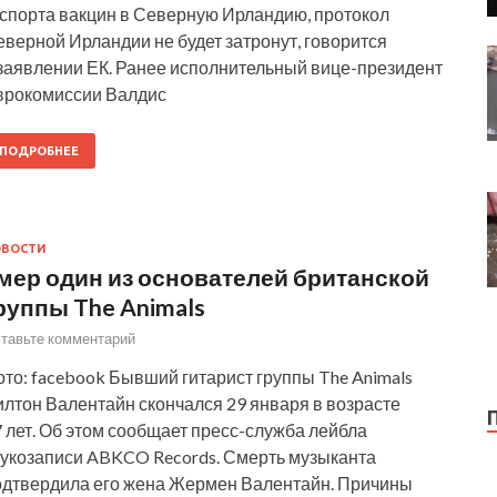
кспорта вакцин в Северную Ирландию, протокол
верной Ирландии не будет затронут, говорится
 заявлении ЕК. Ранее исполнительный вице-президент
врокомиссии Валдис
ПОДРОБНЕЕ
ОВОСТИ
мер один из основателей британской
руппы The Animals
тавьте комментарий
то: facebook Бывший гитарист группы The Animals
илтон Валентайн скончался 29 января в возрасте
 лет. Об этом сообщает пресс-служба лейбла
вукозаписи ABKCO Records. Смерть музыканта
одтвердила его жена Жермен Валентайн. Причины