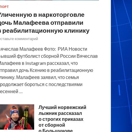
ПОРТ
Уличенную в наркоторговле
дочь Малафеева отправили
в реабилитационную клинику
ставьте комментарий
ячеслав Малафеев Фото: РИА Новости
ывший футболист сборной России Вячеслав
алафеев в Instagram рассказал, что
тправил дочь Ксению в реабилитационную
линику. Малафеев заявил, что семья
родолжает бороться с последствиями
есенней …
Лучший норвежский
лыжник рассказал
о строгих приказах
от сборной
о Большунове