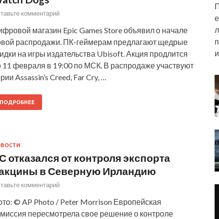
П
тавьте комментарий
е
л
фровой магазин Epic Games Store объявил о начале
п
овой распродажи. ПК-геймерам предлагают щедрые
и
идки на игры издательства Ubisoft. Акция продлится
 11 февраля в 19:00 по МСК. В распродаже участвуют
рии Assassin’s Creed, Far Cry, …
ПОДРОБНЕЕ
ОВОСТИ
С отказался от контроля экспорта
акцины в Северную Ирландию
тавьте комментарий
то: © AP Photo / Peter Morrison Европейская
омиссия пересмотрела свое решение о контроле