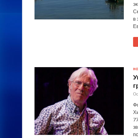
э
Се
в
Е
Н
У
г
Ос
Фо
Х
77
з
п