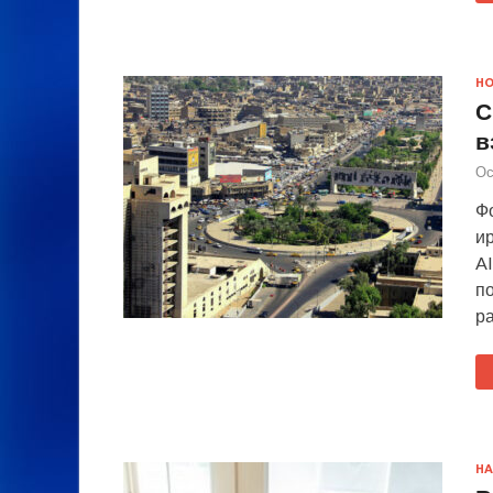
Н
С
в
Ос
Фо
и
Al
по
р
НА