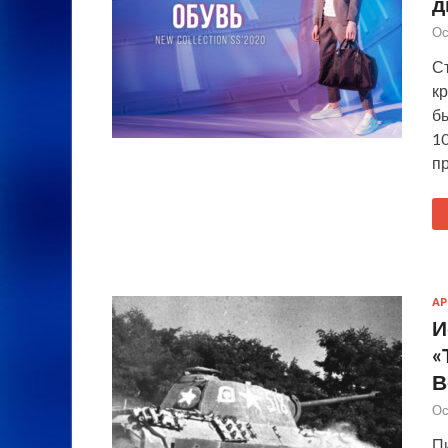
д
Ос
С
к
бы
1
п
А
И
«
В
Ос
П