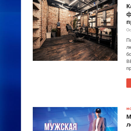
К
ф
п
Ос
П
л
бо
B
п
М
М
л