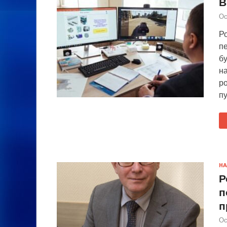
В
Ос
Р
п
б
н
р
п
НА
Р
п
п
Ос