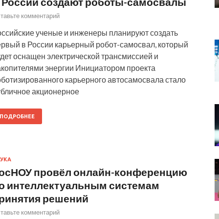
 России создают роботы-самосвалы
тавьте комментарий
оссийские ученые и инженеры планируют создать
ервый в России карьерный робот-самосвал, который
удет оснащен электрической трансмиссией и
акопителями энергии Инициатором проекта
оботизированного карьерного автосамосвала стало
убличное акционерное
ПОДРОБНЕЕ
УКА
осНОУ провёл онлайн-конференцию
о интеллектуальным системам
ринятия решений
тавьте комментарий