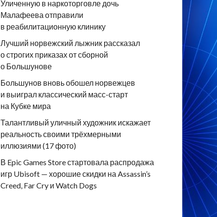
Уличенную в наркоторговле дочь
Малафеева отправили
в реабилитационную клинику
Лучший норвежский лыжник рассказал
о строгих приказах от сборной
о Большунове
Большунов вновь обошел норвежцев
и выиграл классический масс-старт
на Кубке мира
Талантливый уличный художник искажает
реальность своими трёхмерными
иллюзиями (17 фото)
В Epic Games Store стартовала распродажа
игр Ubisoft — хорошие скидки на Assassin’s
Creed, Far Cry и Watch Dogs