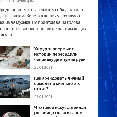
ставьте комментарий
редставьте, что вы лежите у себя дома или
дете в автомобиле, а в ваших ушах звучит
юбимая музыка. Но при этом ваша голова
олностью свободна: нет никаких сжимающих
 вечно …
Хирурги впервые в
истории пересадили
человеку две чужие руки
28.01.2021
Как арендовать личный
самолет и сколько это
стоит?
26.01.2021
Что такое искусственная
роговица глаза и зачем