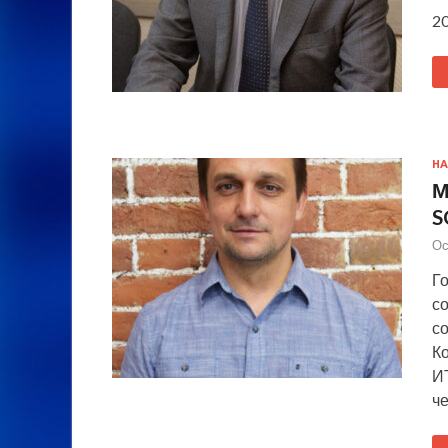
2
НА
М
S
Ос
Го
с
с
К
И
ч