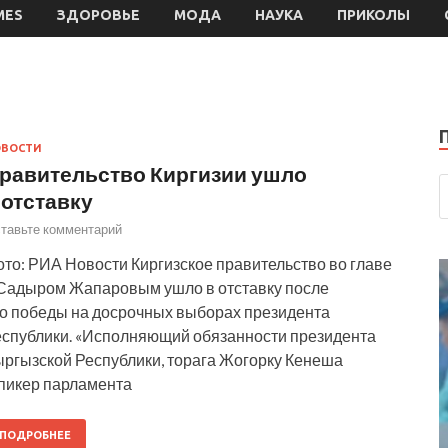
MES
ЗДОРОВЬЕ
МОДА
НАУКА
ПРИКОЛЫ
ОВОСТИ
равительство Киргизии ушло
 отставку
тавьте комментарий
то: РИА Новости Киргизское правительство во главе
 Садыром Жапаровым ушло в отставку после
го победы на досрочных выборах президента
еспублики. «Исполняющий обязанности президента
ыргызской Республики, торага Жогорку Кенеша
спикер парламента
ПОДРОБНЕЕ