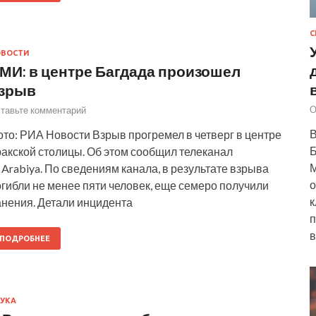
С
ОВОСТИ
МИ: в центре Багдада произошел
зрыв
О
тавьте комментарий
В
то: РИА Новости Взрыв прогремел в четверг в центре
Б
ракской столицы. Об этом сообщил телеканал
М
 Arabiya. По сведениям канала, в результате взрыва
о
гибли не менее пяти человек, еще семеро получили
к
анения. Детали инцидента
п
в
ПОДРОБНЕЕ
УКА