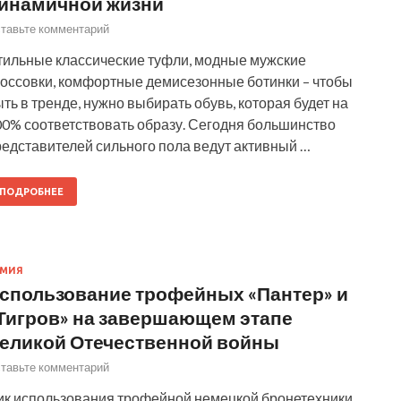
инамичной жизни
тавьте комментарий
тильные классические туфли, модные мужские
россовки, комфортные демисезонные ботинки – чтобы
ть в тренде, нужно выбирать обувь, которая будет на
00% соответствовать образу. Сегодня большинство
редставителей сильного пола ведут активный …
ПОДРОБНЕЕ
РМИЯ
спользование трофейных «Пантер» и
Тигров» на завершающем этапе
еликой Отечественной войны
тавьте комментарий
ик использования трофейной немецкой бронетехники