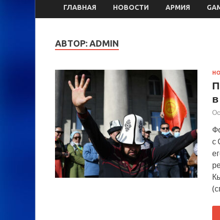
ГЛАВНАЯ
НОВОСТИ
АРМИЯ
GA
АВТОР:
ADMIN
Н
П
в
Ос
Фо
с
е
р
К
(