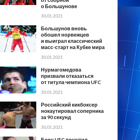
о Большунове
30.01.2021
Большунов вновь
обошел норвежцев
и выиграл классический
масс-старт на Кубке мира
30.01.2021
Нурмагомедова
призвали отказаться
от титула чемпиона UFC
30.01.2021
Российский кикбоксер
нокаутировал соперника
за 90 секунд
30.01.2021
Боец UFC пошутил