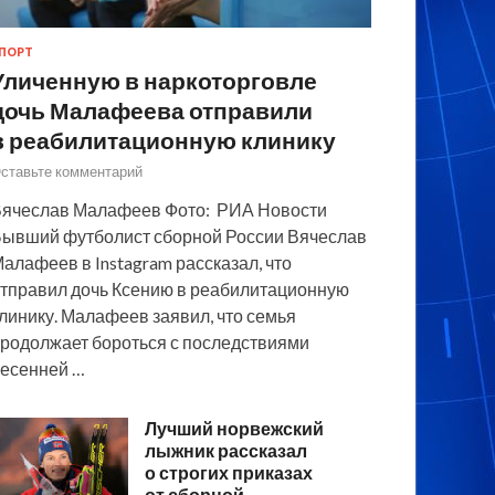
ПОРТ
Уличенную в наркоторговле
дочь Малафеева отправили
в реабилитационную клинику
ставьте комментарий
ячеслав Малафеев Фото: РИА Новости
ывший футболист сборной России Вячеслав
алафеев в Instagram рассказал, что
тправил дочь Ксению в реабилитационную
линику. Малафеев заявил, что семья
родолжает бороться с последствиями
есенней …
Лучший норвежский
лыжник рассказал
о строгих приказах
от сборной