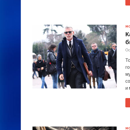
М
К
б
Ос
То
г
м
с
и
М