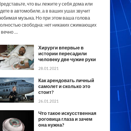
редставьте, что вы лежите у себя дома или
дете в автомобиле, а в ваших ушах звучит
юбимая музыка. Но при этом ваша голова
олностью свободна: нет никаких сжимающих
 вечно …
Хирурги впервые в
истории пересадили
человеку две чужие руки
28.01.2021
Как арендовать личный
самолет и сколько это
стоит?
26.01.2021
Что такое искусственная
роговица глаза и зачем
она нужна?