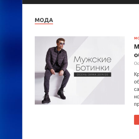
МОДА
М
М
о
Ос
Кр
о
са
н
п