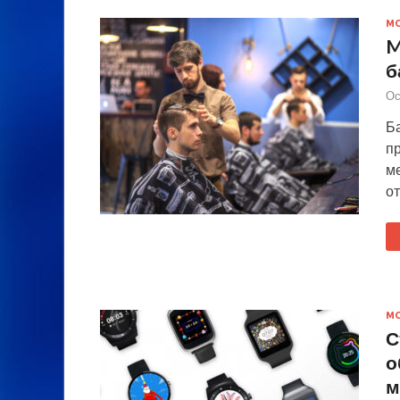
М
M
б
Ос
Ба
пр
ме
о
М
С
о
м