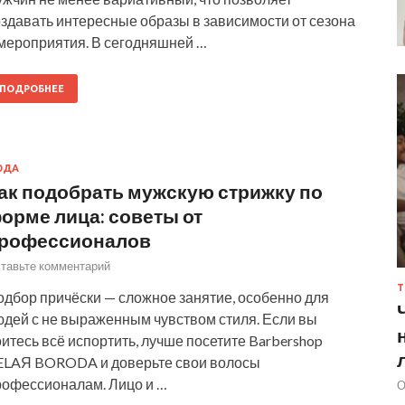
оздавать интересные образы в зависимости от сезона
 мероприятия. В сегодняшней …
ПОДРОБНЕЕ
ОДА
ак подобрать мужскую стрижку по
орме лица: советы от
рофессионалов
тавьте комментарий
Т
одбор причёски — сложное занятие, особенно для
юдей с не выраженным чувством стиля. Если вы
итесь всё испортить, лучше посетите Barbershop
ELAЯ BORODA и доверьте свои волосы
рофессионалам. Лицо и …
О