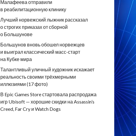
Малафеева отправили
в реабилитационную клинику
Лучший норвежский лыжник рассказал
о строгих приказах от сборной
о Большунове
Большунов вновь обошел норвежцев
и выиграл классический масс-старт
на Кубке мира
Талантливый уличный художник искажает
реальность своими трёхмерными
иллюзиями (17 фото)
В Epic Games Store стартовала распродажа
игр Ubisoft — хорошие скидки на Assassin’s
Creed, Far Cry и Watch Dogs