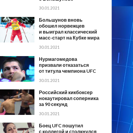
30.01.2021
Большунов вновь
обошел норвежцев
и выиграл классический
масс-старт на Кубке мира
30.01.2021
Нурмагомедова
призвали отказаться
от титула чемпиона UFC
30.01.2021
Российский кикбоксер
нокаутировал соперника
за 90 секунд
30.01.2021
Боец UFC пошутил
с коллегой и столкнулся