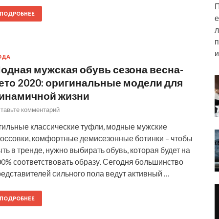
П
ПОДРОБНЕЕ
е
л
п
и
ОДА
одная мужская обувь сезона весна-
ето 2020: оригинальные модели для
инамичной жизни
тавьте комментарий
тильные классические туфли, модные мужские
россовки, комфортные демисезонные ботинки – чтобы
ть в тренде, нужно выбирать обувь, которая будет на
00% соответствовать образу. Сегодня большинство
редставителей сильного пола ведут активный …
ПОДРОБНЕЕ