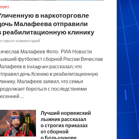
ПОРТ
Уличенную в наркоторговле
дочь Малафеева отправили
в реабилитационную клинику
ставьте комментарий
ячеслав Малафеев Фото: РИА Новости
ывший футболист сборной России Вячеслав
алафеев в Instagram рассказал, что
тправил дочь Ксению в реабилитационную
линику. Малафеев заявил, что семья
родолжает бороться с последствиями
есенней …
Лучший норвежский
лыжник рассказал
о строгих приказах
от сборной
о Большунове