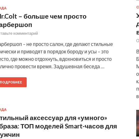
С
ОДА
r.Colt – больше чем просто
арбершоп
тавьте комментарий
О
рбершоп – не просто салон, где делают стильные
В
ически и приводят в порядок бороду и усы – это
Б
сто, где можно отдохнуть, вдохновиться и просто
М
тлично провести время. Задушевная беседа …
о
к
ПОДРОБНЕЕ
п
в
ОДА
тильный аксессуар для «умного»
браза: ТОП моделей Smart-часов для
ужчин