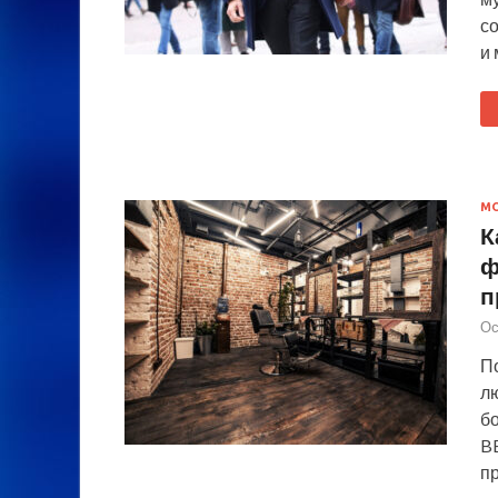
с
и
М
К
ф
п
Ос
П
л
бо
B
п