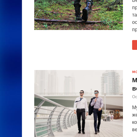
пр
та
о
п
М
М
в
Ос
М
же
ко
ве