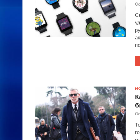
Ос
С
уд
р
ак
п
М
К
б
Ос
То
г
м