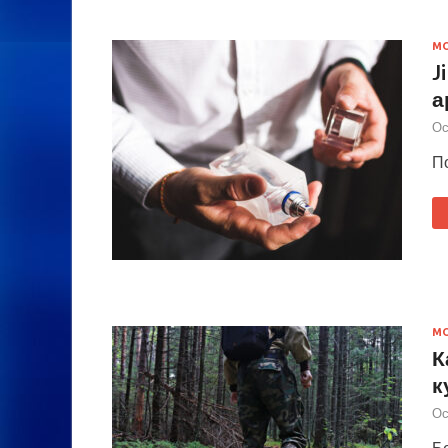
М
J
а
Ос
По
М
К
к
Ос
Бе