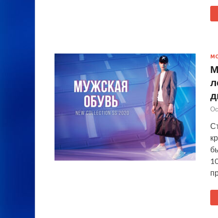
М
М
л
д
Ос
С
к
бы
1
п