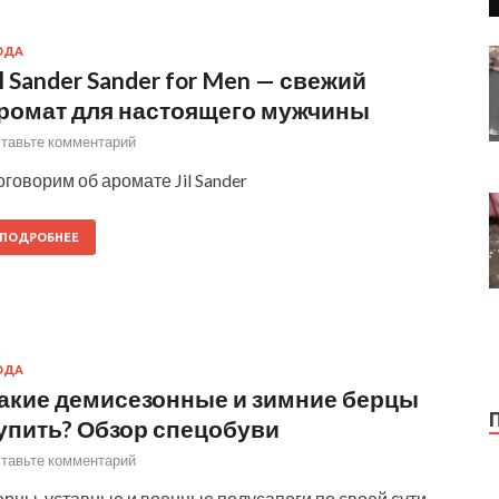
ОДА
il Sander Sander for Men — свежий
ромат для настоящего мужчины
тавьте комментарий
говорим об аромате Jil Sander
ПОДРОБНЕЕ
ОДА
акие демисезонные и зимние берцы
упить? Обзор спецобуви
тавьте комментарий
рцы, уставные и военные полусапоги по своей сути,