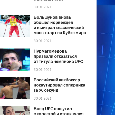
30.01.2021
Большунов вновь
обошел норвежцев
и выиграл классический
масс-старт на Кубке мира
30.01.2021
Нурмагомедова
призвали отказаться
от титула чемпиона UFC
30.01.2021
Российский кикбоксер
нокаутировал соперника
за 90 секунд
30.01.2021
Боец UFC пошутил
с коллегой и столкнулся