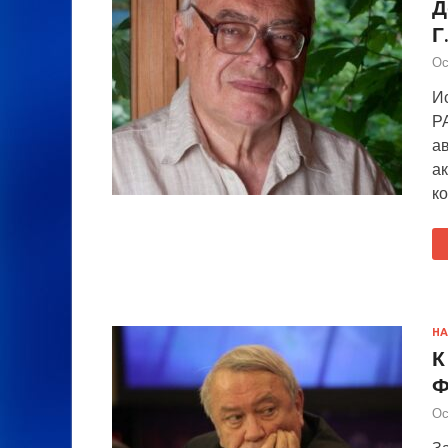
Д
Г
Ос
Ис
Р
ав
ак
к
НА
К
Ф
Ос
З