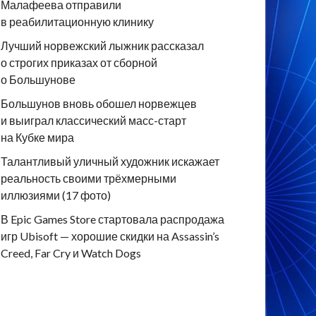
Малафеева отправили
в реабилитационную клинику
Лучший норвежский лыжник рассказал
о строгих приказах от сборной
о Большунове
Большунов вновь обошел норвежцев
и выиграл классический масс-старт
на Кубке мира
Талантливый уличный художник искажает
реальность своими трёхмерными
иллюзиями (17 фото)
В Epic Games Store стартовала распродажа
игр Ubisoft — хорошие скидки на Assassin’s
Creed, Far Cry и Watch Dogs