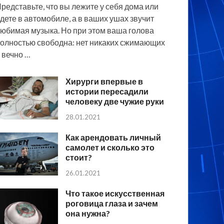
редставьте, что вы лежите у себя дома или
дете в автомобиле, а в ваших ушах звучит
юбимая музыка. Но при этом ваша голова
олностью свободна: нет никаких сжимающих
 вечно …
Хирурги впервые в
истории пересадили
человеку две чужие руки
28.01.2021
Как арендовать личный
самолет и сколько это
стоит?
26.01.2021
Что такое искусственная
роговица глаза и зачем
она нужна?