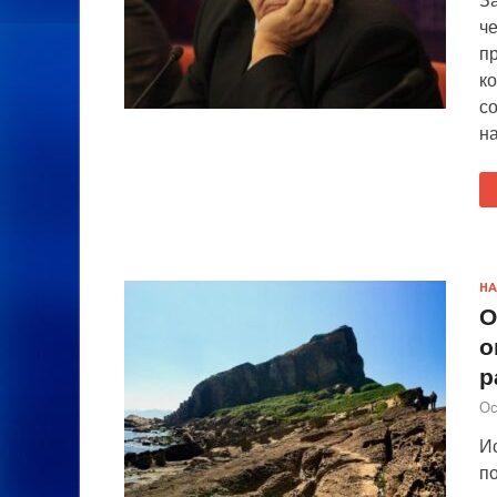
ч
п
к
с
на
НА
О
о
р
Ос
И
п