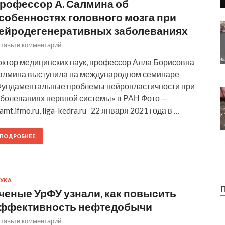
рофессор А. Салмина об
собенностях головного мозга при
ейродегенеративных заболеваниях
тавьте комментарий
октор медицинских наук, профессор Алла Борисовна
алмина выступила на международном семинаре
Фундаментальные проблемы нейропластичности при
аболеваниях нервной системы» в РАН Фото —
amt.ifmo.ru, liga-kedra.ru 22 января 2021 года в …
ПОДРОБНЕЕ
УКА
ченые УрФУ узнали, как повысить
ффективность нефтедобычи
тавьте комментарий