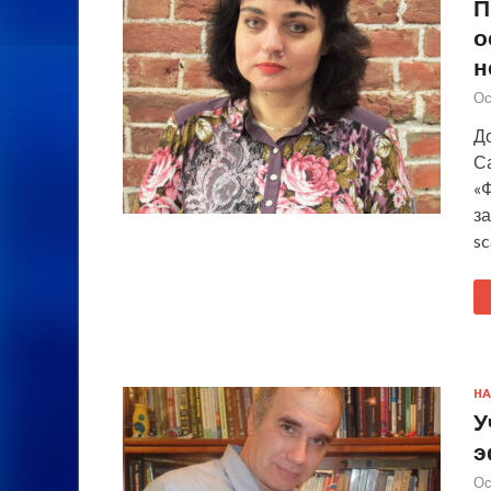
П
о
н
Ос
Д
С
«
з
sc
НА
У
э
Ос