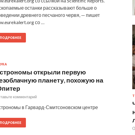
w.eurekalert.org со ссылкой на Scientific Reports.
скопаемые останки рассказывают больше о
оведении древнего песчаного червя, — пишет
w.eurekalert.org со …
ПОДРОБНЕЕ
УКА
строномы открыли первую
езоблачную планету, похожую на
питер
Т
тавьте комментарий
строномы в Гарвард-Смитсоновском центре
ПОДРОБНЕЕ
О