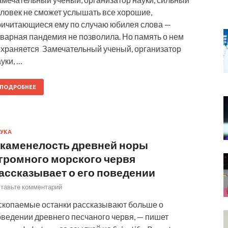
еловек не сможет услышать все хорошие,
ричитающиеся ему по случаю юбилея слова —
оварная пандемия не позволила. Но память о нем
охраняется Замечательный ученый, организатор
уки, …
ПОДРОБНЕЕ
УКА
каменелость древней норы
громного морского червя
ассказывает о его поведении
тавьте комментарий
скопаемые останки рассказывают больше о
оведении древнего песчаного червя, — пишет