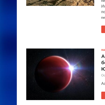
ne
И
п
ne
НА
А
б
Ю
Ос
А