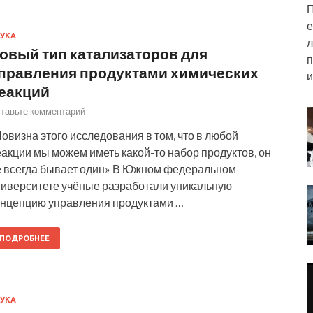
П
е
УКА
л
овый тип катализаторов для
п
правления продуктами химических
и
еакций
тавьте комментарий
овизна этого исследования в том, что в любой
акции мы можем иметь какой-то набор продуктов, он
е всегда бывает один» В Южном федеральном
ниверситете учёные разработали уникальную
онцепцию управления продуктами …
ПОДРОБНЕЕ
УКА