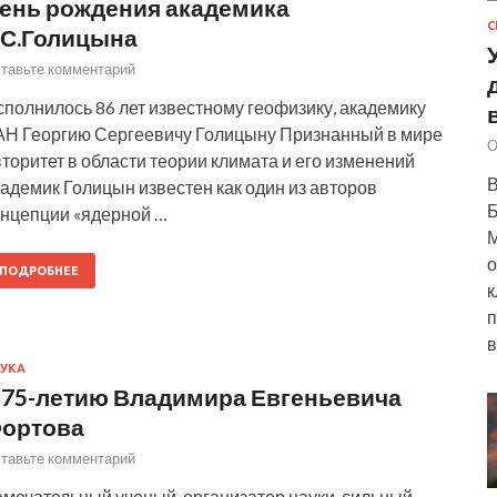
ень рождения академика
С
.С.Голицына
тавьте комментарий
полнилось 86 лет известному геофизику, академику
АН Георгию Сергеевичу Голицыну Признанный в мире
О
торитет в области теории климата и его изменений
В
адемик Голицын известен как один из авторов
Б
онцепции «ядерной …
М
о
ПОДРОБНЕЕ
к
п
в
УКА
 75-летию Владимира Евгеньевича
ортова
тавьте комментарий
амечательный ученый, организатор науки, сильный