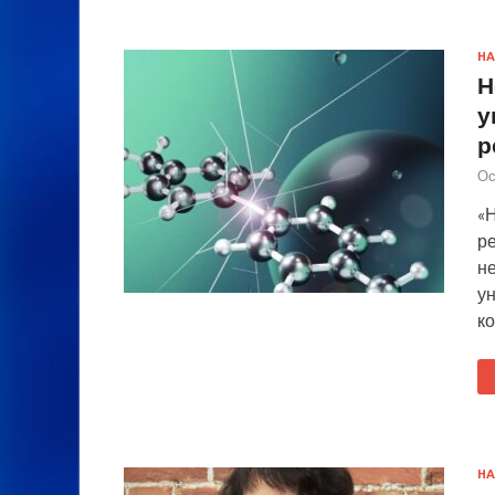
НА
Н
у
р
Ос
«Н
ре
н
у
к
НА