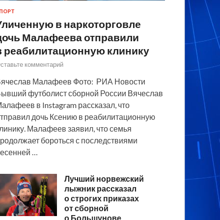
ПОРТ
Уличенную в наркоторговле
дочь Малафеева отправили
в реабилитационную клинику
ставьте комментарий
ячеслав Малафеев Фото: РИА Новости
ывший футболист сборной России Вячеслав
алафеев в Instagram рассказал, что
тправил дочь Ксению в реабилитационную
линику. Малафеев заявил, что семья
родолжает бороться с последствиями
есенней …
Лучший норвежский
лыжник рассказал
о строгих приказах
от сборной
о Большунове