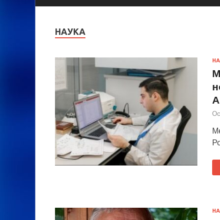
НАУКА
НА
М
н
А
Ос
М
Ро
НА