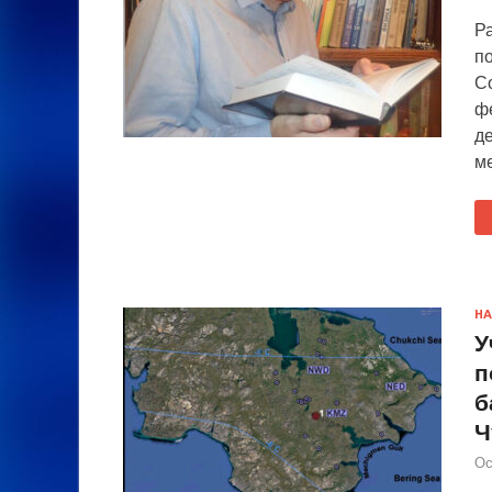
Р
п
С
ф
д
м
НА
У
п
б
Ч
Ос