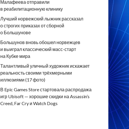
Малафеева отправили
в реабилитационную клинику
Лучший норвежский лыжник рассказал
о строгих приказах от сборной
о Большунове
Большунов вновь обошел норвежцев
и выиграл классический масс-старт
на Кубке мира
Талантливый уличный художник искажает
реальность своими трёхмерными
иллюзиями (17 фото)
В Epic Games Store стартовала распродажа
игр Ubisoft — хорошие скидки на Assassin’s
Creed, Far Cry и Watch Dogs