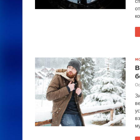
с
о
к
М
В
б
Ос
Зи
в
у
в
м