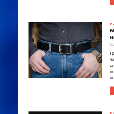
М
М
н
Ос
Г
ч
с
но
н
М