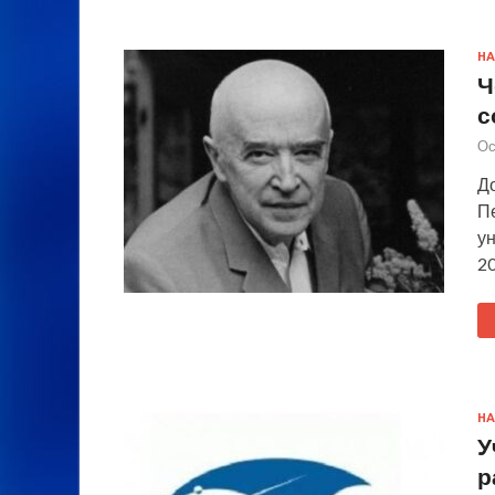
НА
Ч
с
Ос
До
П
у
20
НА
У
р