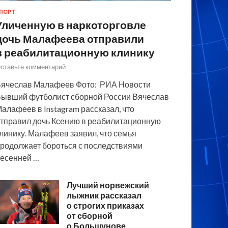
ПОРТ
Уличенную в наркоторговле
дочь Малафеева отправили
в реабилитационную клинику
ставьте комментарий
ячеслав Малафеев Фото: РИА Новости
ывший футболист сборной России Вячеслав
алафеев в Instagram рассказал, что
тправил дочь Ксению в реабилитационную
линику. Малафеев заявил, что семья
родолжает бороться с последствиями
есенней …
Лучший норвежский
лыжник рассказал
о строгих приказах
от сборной
о Большунове