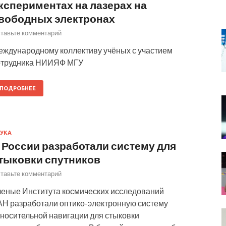
кспериментах на лазерах на
вободных электронах
тавьте комментарий
еждународному коллективу учёных с участием
отрудника НИИЯФ МГУ
ПОДРОБНЕЕ
УКА
 России разработали систему для
тыковки спутников
тавьте комментарий
ченые Института космических исследований
АН разработали оптико-электронную систему
тносительной навигации для стыковки