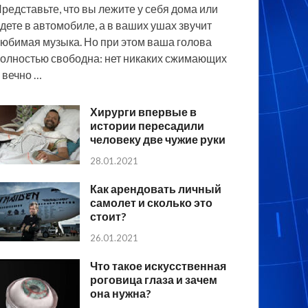
редставьте, что вы лежите у себя дома или
дете в автомобиле, а в ваших ушах звучит
юбимая музыка. Но при этом ваша голова
олностью свободна: нет никаких сжимающих
 вечно …
Хирурги впервые в
истории пересадили
человеку две чужие руки
28.01.2021
Как арендовать личный
самолет и сколько это
стоит?
26.01.2021
Что такое искусственная
роговица глаза и зачем
она нужна?