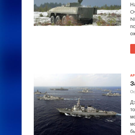
На
O
N
п
ож
А
З
Ос
Дэ
то
м
м
б