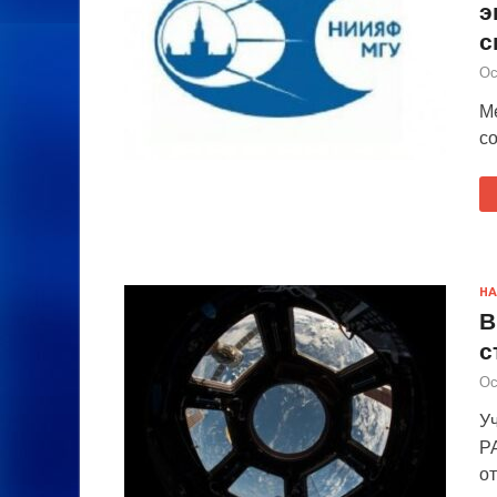
э
с
Ос
М
с
НА
В
с
Ос
У
Р
о