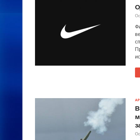
О
Ос
Ф
ве
сп
Пр
ис
А
В
м
з
Ос