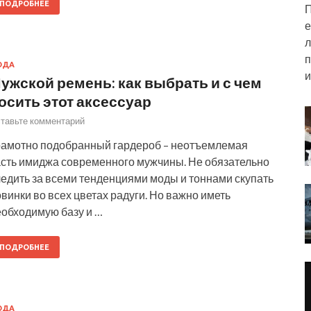
ПОДРОБНЕЕ
П
е
л
п
ОДА
и
ужской ремень: как выбрать и с чем
осить этот аксессуар
тавьте комментарий
рамотно подобранный гардероб – неотъемлемая
асть имиджа современного мужчины. Не обязательно
ледить за всеми тенденциями моды и тоннами скупать
винки во всех цветах радуги. Но важно иметь
еобходимую базу и …
ПОДРОБНЕЕ
ОДА