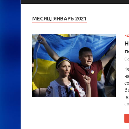
МЕСЯЦ:
ЯНВАРЬ 2021
Н
Н
п
Ос
Ф
на
со
В
на
со