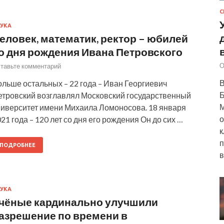
С
УКА
еловек, математик, ректор – юбилей
о дня рождения Ивана Петровского
О
тавьте комментарий
В
льше остальных – 22 года – Иван Георгиевич
Б
етровский возглавлял Московский государственный
М
ниверситет имени Михаила Ломоносова. 18 января
о
21 года – 120 лет со дня его рождения Он до сих …
к
п
ПОДРОБНЕЕ
в
УКА
чёные кардинально улучшили
азрешение по времени в