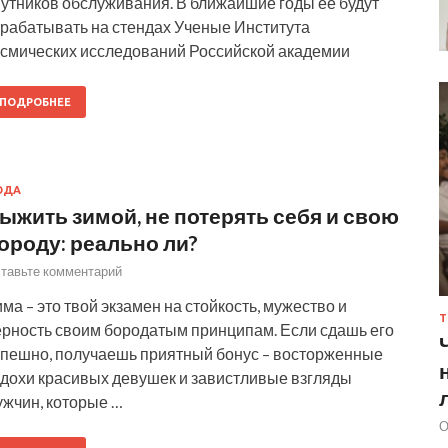
путников обслуживания. В ближайшие годы ее будут
трабатывать на стендах Ученые Института
осмических исследований Российской академии
ПОДРОБНЕЕ
ОДА
ыжить зимой, не потерять себя и свою
ороду: реально ли?
тавьте комментарий
ма – это твой экзамен на стойкость, мужество и
Т
ерность своим бородатым принципам. Если сдашь его
спешно, получаешь приятный бонус – восторженные
здохи красивых девушек и завистливые взгляды
ужчин, которые …
О