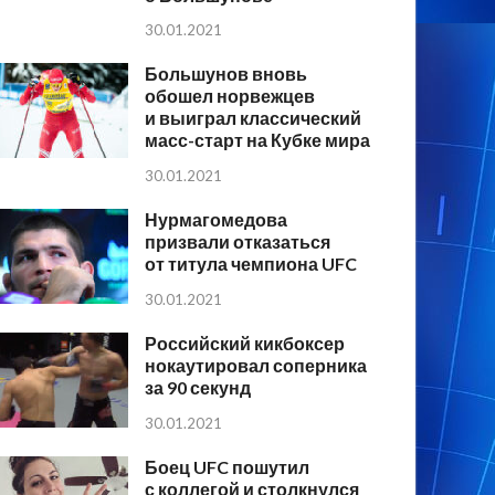
30.01.2021
Большунов вновь
обошел норвежцев
и выиграл классический
масс-старт на Кубке мира
30.01.2021
Нурмагомедова
призвали отказаться
от титула чемпиона UFC
30.01.2021
Российский кикбоксер
нокаутировал соперника
за 90 секунд
30.01.2021
Боец UFC пошутил
с коллегой и столкнулся