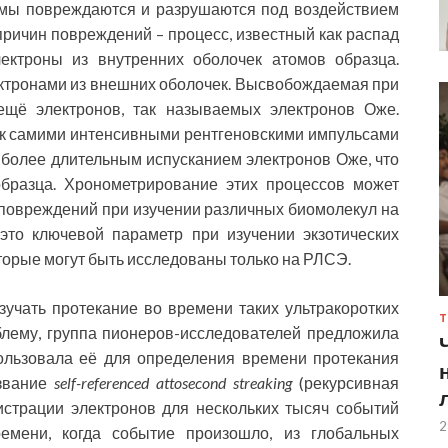
емы повреждаются и разрушаются под воздействием
причин повреждений – процесс, известный как распад
ектроны из внутренних оболочек атомов образца.
ктронами из внешних оболочек. Высвобождаемая при
ещё электронов, так называемых электронов Оже.
к самими интенсивными рентгеновскими импульсами
 более длительным испусканием электронов Оже, что
бразца. Хронометрирование этих процессов может
повреждений при изучении различных биомолекул на
это ключевой параметр при изучении экзотических
орые могут быть исследованы только на РЛСЭ.
учать протекание во времени таких ультракоротких
Т
блему, группа пионеров-исследователей предложила
ользовала её для определения времени протекания
азвание
self-referenced attosecond streaking
(рекурсивная
гистрации электронов для нескольких тысяч событий
2
мени, когда событие произошло, из глобальных