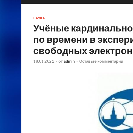
НАУКА
Учёные кардинально
по времени в экспер
свободных электрон
18.01.2021
-
от
admin
-
Оставьте комментарий