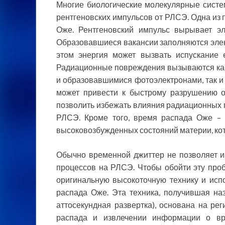
Многие биологические молекулярные сист
рентгеновских импульсов от РЛСЭ. Одна из 
Оже. Рентгеновский импульс вырывает эл
Образовавшиеся вакансии заполняются эле
этом энергия может вызвать испускание 
Радиационные повреждения вызываются ка
и образовавшимися фотоэлектронами, так и
может привести к быстрому разрушению о
позволить избежать влияния радиационных 
РЛСЭ. Кроме того, время распада Оже – 
высоковозбужденных состояний материи, кот
Обычно временной джиттер не позволяет из
процессов на РЛСЭ. Чтобы обойти эту про
оригинальную высокоточную технику и исп
распада Оже. Эта техника, получившая н
аттосекундная развертка), основана на ре
распада и извлечении информации о вре