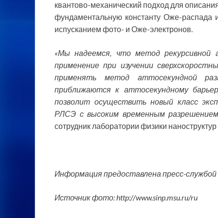
квантово-механический подход для описани
фундаментальную константу Оже-распада 
испусканием фото- и Оже-электронов.
«Мы надеемся, что метод рекурсивной 
применение при изучении сверхскоростн
применять метод аттосекундной ра
приближаются к аттосекундному барьер
позволит осуществить новый класс экс
РЛСЭ с высоким временным разрешение
сотрудник лаборатории физики нанострукту
Информация предоставлена пресс-службой
Источник фото: http://www.sinp.msu.ru/ru