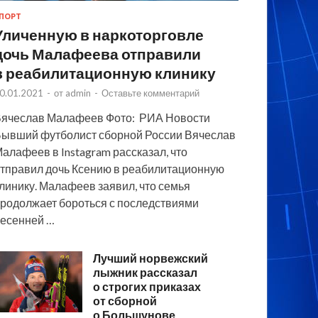
ПОРТ
Уличенную в наркоторговле
дочь Малафеева отправили
в реабилитационную клинику
0.01.2021
-
от
admin
-
Оставьте комментарий
ячеслав Малафеев Фото: РИА Новости
ывший футболист сборной России Вячеслав
алафеев в Instagram рассказал, что
тправил дочь Ксению в реабилитационную
линику. Малафеев заявил, что семья
родолжает бороться с последствиями
есенней …
Лучший норвежский
лыжник рассказал
о строгих приказах
от сборной
о Большунове