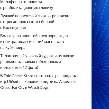
Малафеева отправили
в реабилитационную клинику
Лучший норвежский лыжник рассказал
о строгих приказах от сборной
о Большунове
Большунов вновь обошел норвежцев
и выиграл классический масс-старт
на Кубке мира
Талантливый уличный художник искажает
реальность своими трёхмерными
иллюзиями (17 фото)
В Epic Games Store стартовала распродажа
игр Ubisoft — хорошие скидки на Assassin’s
Creed, Far Cry и Watch Dogs