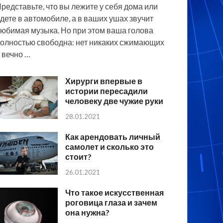
редставьте, что вы лежите у себя дома или
дете в автомобиле, а в ваших ушах звучит
юбимая музыка. Но при этом ваша голова
олностью свободна: нет никаких сжимающих
 вечно …
Хирурги впервые в
истории пересадили
человеку две чужие руки
28.01.2021
Как арендовать личный
самолет и сколько это
стоит?
26.01.2021
Что такое искусственная
роговица глаза и зачем
она нужна?