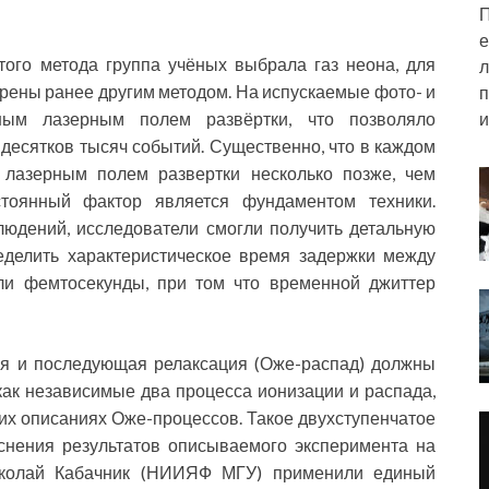
П
е
ого метода группа учёных выбрала газ неона, для
л
рены ранее другим методом. На испускаемые фото- и
п
и
ным лазерным полем развёртки, что позволяло
 десятков тысяч событий. Существенно, что в каждом
 лазерным полем развертки несколько позже, чем
стоянный фактор является фундаментом техники.
юдений, исследователи смогли получить детальную
еделить характеристическое время задержки между
ли фемтосекунды, при том что временной джиттер
ия и последующая релаксация (Оже-распад) должны
как независимые два процесса ионизации и распада,
их описаниях Оже-процессов. Такое двухступенчатое
снения результатов описываемого эксперимента на
иколай Кабачник (НИИЯФ МГУ) применили единый