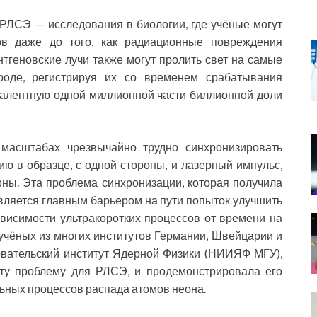
ЛСЭ — исследования в биологии, где учёные могут
в даже до того, как радиационные повреждения
нтгеновские лучи также могут пролить свет на самые
оде, регистрируя их со временем срабатывания
ивалентную одной миллионной части биллионной доли
масштабах чрезвычайно трудно синхронизировать
ю в образце, с одной стороны, и лазерный импульс,
оны. Эта проблема синхронизации, которая получила
вляется главным барьером на пути попыток улучшить
висимости ультракоротких процессов от времени на
чёных из многих институтов Германии, Швейцарии и
овательский институт Ядерной Физики (НИИЯФ МГУ),
эту проблему для РЛСЭ, и продемонстрировала его
ных процессов распада атомов неона.