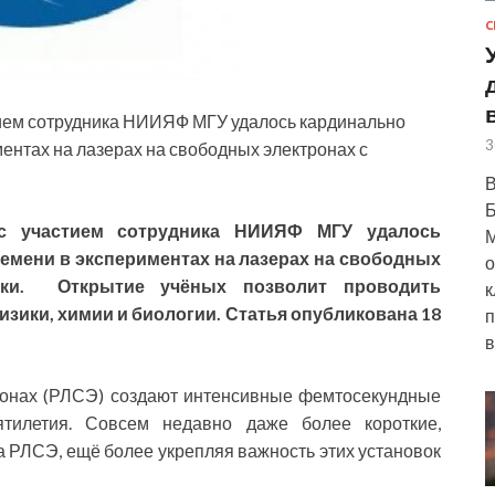
С
тием сотрудника НИИЯФ МГУ
удалось кардинально
3
ентах на лазерах на свободных электронах с
В
Б
 с участием сотрудника НИИЯФ МГУ удалось
М
емени в экспериментах на лазерах на свободных
о
ки. Открытие учёных позволит проводить
к
изики, химии и биологии. Статья опубликована 18
п
в
ронах (РЛСЭ) создают интенсивные фемтосекундные
тилетия. Совсем недавно даже более короткие,
 РЛСЭ, ещё более укрепляя важность этих установок