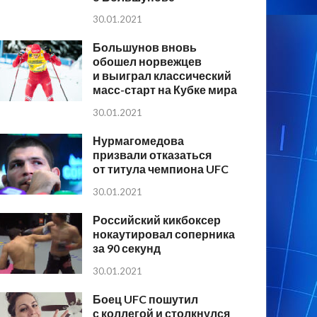
30.01.2021
Большунов вновь
обошел норвежцев
и выиграл классический
масс-старт на Кубке мира
30.01.2021
Нурмагомедова
призвали отказаться
от титула чемпиона UFC
30.01.2021
Российский кикбоксер
нокаутировал соперника
за 90 секунд
30.01.2021
Боец UFC пошутил
с коллегой и столкнулся