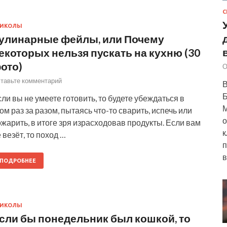
С
РИКОЛЫ
улинарные фейлы, или Почему
екоторых нельзя пускать на кухню (30
ото)
О
тавьте комментарий
В
Б
ли вы не умеете готовить, то будете убеждаться в
М
ом раз за разом, пытаясь что-то сварить, испечь или
о
жарить, в итоге зря израсходовав продукты. Если вам
к
 везёт, то поход …
п
в
ПОДРОБНЕЕ
РИКОЛЫ
сли бы понедельник был кошкой, то