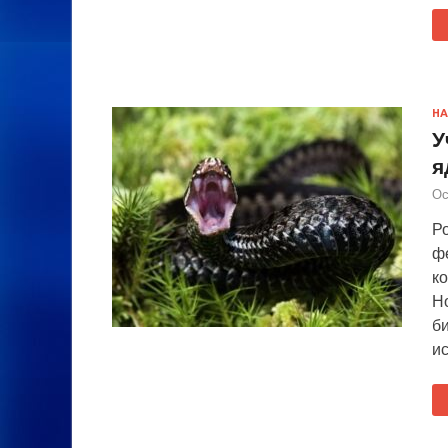
НА
У
я
Ос
Ро
ф
к
Но
б
и