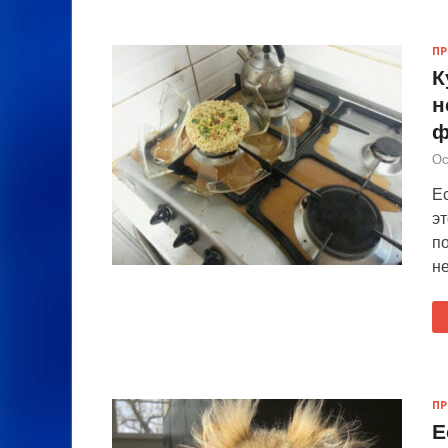
П
К
н
ф
Ос
Ес
эт
по
не
П
Е