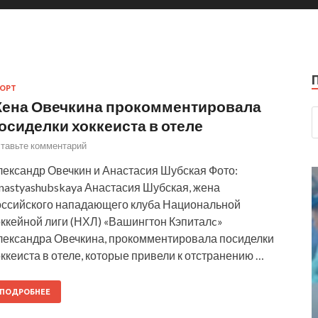
ОРТ
ена Овечкина прокомментировала
осиделки хоккеиста в отеле
тавьте комментарий
лександр Овечкин и Анастасия Шубская Фото:
nastyashubskaya Анастасия Шубская, жена
оссийского нападающего клуба Национальной
оккейной лиги (НХЛ) «Вашингтон Кэпиталc»
лександра Овечкина, прокомментировала посиделки
ккеиста в отеле, которые привели к отстранению …
ПОДРОБНЕЕ