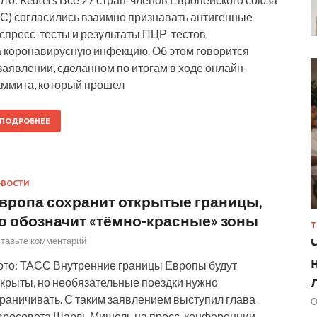
ЕС) согласились взаимно признавать антигенные
кспресс-тесты и результаты ПЦР-тестов
а коронавирусную инфекцию. Об этом говорится
заявлении, сделанном по итогам в ходе онлайн-
аммита, который прошел
ПОДРОБНЕЕ
ОВОСТИ
вропа сохранит открытые границы,
о обозначит «тёмно-красные» зоны
Т
тавьте комментарий
ото: ТАСС Внутренние границы Европы будут
ткрыты, но необязательные поездки нужно
граничивать. С таким заявлением выступил глава
О
вросовета Шарль Мишель на пресс-конференции