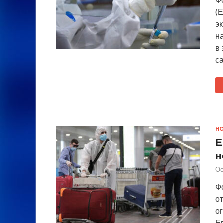
(
э
н
в 
с
Н
Е
н
Ос
Ф
о
о
Е