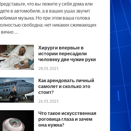
редставьте, что вы лежите у себя дома или
дете в автомобиле, а в ваших ушах звучит
юбимая музыка. Но при этом ваша голова
олностью свободна: нет никаких сжимающих
 вечно …
Хирурги впервые в
истории пересадили
человеку две чужие руки
28.01.2021
Как арендовать личный
самолет и сколько это
стоит?
26.01.2021
Что такое искусственная
роговица глаза и зачем
она нужна?