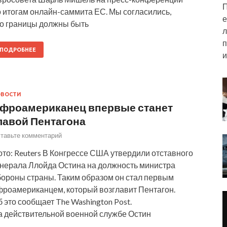
П
о итогам онлайн-саммита ЕС. Мы согласились,
е
то границы должны быть
л
п
ПОДРОБНЕЕ
и
ОВОСТИ
фроамериканец впервые станет
лавой Пентагона
тавьте комментарий
то: Reuters В Конгрессе США утвердили отставного
енерала Ллойда Остина на должность министра
бороны страны. Таким образом он стал первым
фроамериканцем, который возглавит Пентагон.
 это сообщает The Washington Post.
а действительной военной службе Остин