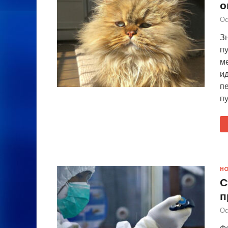
о
Ос
Зн
п
м
и
пе
п
Н
С
п
Ос
Фо