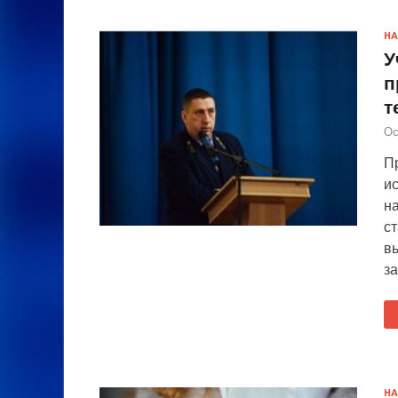
НА
У
п
т
Ос
П
и
н
с
в
з
НА