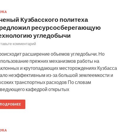
УКА
ченый Кузбасского политеха
редложил ресурсосберегающую
ехнологию угледобычи
тавьте комментарий
роисходит расширение объемов угледобычи. Но
спользование прежних механизмов работы на
аклонных и крутопадающих месторождениях Кузбасса
тало неэффективным из-за большой землеемкости и
ысоких транспортных расходов По словам
аведующего кафедрой открытых
ПОДРОБНЕЕ
УКА