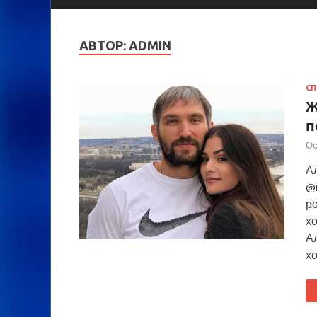
АВТОР:
ADMIN
СП
Ж
п
Ос
А
@
р
х
А
хо