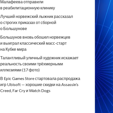
Малафеева отправили
в реабилитационную клинику
Лучший норвежский лыжник рассказал
о строгих приказах от сборной
о Большунове
Большунов вновь обошел норвежцев
и выиграл классический масс-старт
на Кубке мира
Талантливый уличный художник искажает
реальность своими трёхмерными
иллюзиями (17 фото)
В Epic Games Store стартовала распродажа
игр Ubisoft — хорошие скидки на Assassin’s
Creed, Far Cry и Watch Dogs