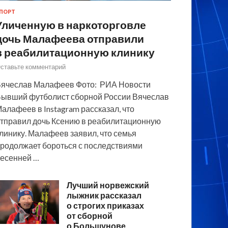
ПОРТ
Уличенную в наркоторговле
дочь Малафеева отправили
в реабилитационную клинику
ставьте комментарий
ячеслав Малафеев Фото: РИА Новости
ывший футболист сборной России Вячеслав
алафеев в Instagram рассказал, что
тправил дочь Ксению в реабилитационную
линику. Малафеев заявил, что семья
родолжает бороться с последствиями
есенней …
Лучший норвежский
лыжник рассказал
о строгих приказах
от сборной
о Большунове