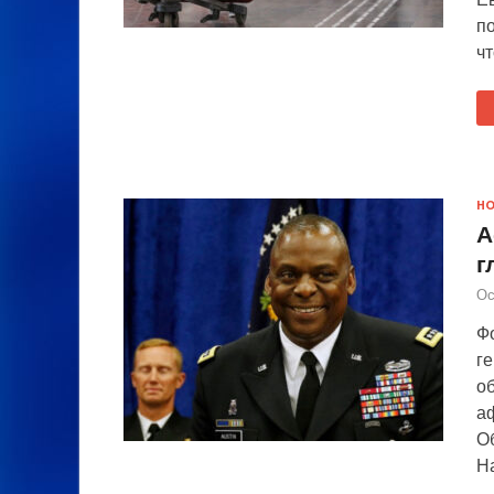
п
ч
Н
А
г
Ос
Фо
г
о
а
Об
Н