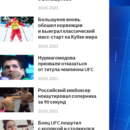
30.01.2021
Большунов вновь
обошел норвежцев
и выиграл классический
масс-старт на Кубке мира
30.01.2021
Нурмагомедова
призвали отказаться
от титула чемпиона UFC
30.01.2021
Российский кикбоксер
нокаутировал соперника
за 90 секунд
30.01.2021
Боец UFC пошутил
с коллегой и столкнулся