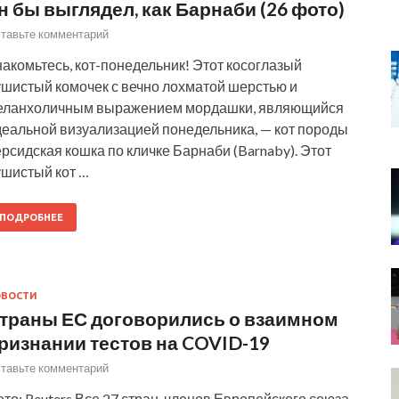
н бы выглядел, как Барнаби (26 фото)
тавьте комментарий
акомьтесь, кот-понедельник! Этот косоглазый
ушистый комочек с вечно лохматой шерстью и
еланхоличным выражением мордашки, являющийся
деальной визуализацией понедельника, — кот породы
рсидская кошка по кличке Барнаби (Barnaby). Этот
ушистый кот …
ПОДРОБНЕЕ
ОВОСТИ
траны ЕС договорились о взаимном
ризнании тестов на COVID-19
тавьте комментарий
то: Reuters Все 27 стран-членов Европейского союза