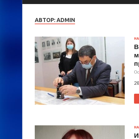
АВТОР:
ADMIN
НА
В
м
п
Ос
28
НА
И