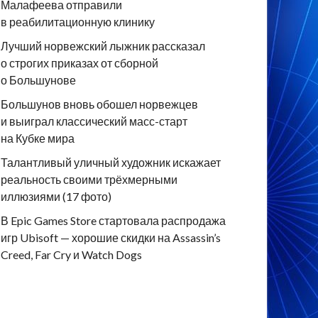
Малафеева отправили
в реабилитационную клинику
Лучший норвежский лыжник рассказал
о строгих приказах от сборной
о Большунове
Большунов вновь обошел норвежцев
и выиграл классический масс-старт
на Кубке мира
Талантливый уличный художник искажает
реальность своими трёхмерными
иллюзиями (17 фото)
В Epic Games Store стартовала распродажа
игр Ubisoft — хорошие скидки на Assassin’s
Creed, Far Cry и Watch Dogs