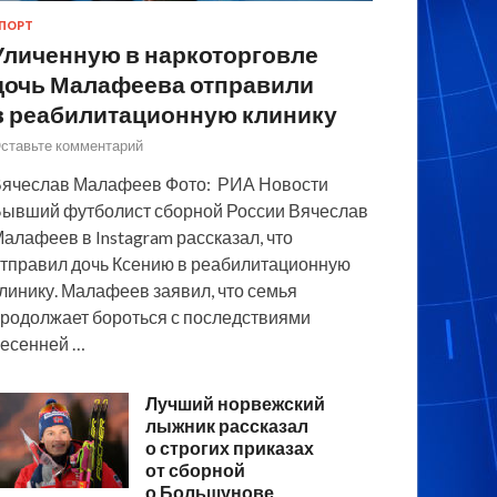
ПОРТ
Уличенную в наркоторговле
дочь Малафеева отправили
в реабилитационную клинику
ставьте комментарий
ячеслав Малафеев Фото: РИА Новости
ывший футболист сборной России Вячеслав
алафеев в Instagram рассказал, что
тправил дочь Ксению в реабилитационную
линику. Малафеев заявил, что семья
родолжает бороться с последствиями
есенней …
Лучший норвежский
лыжник рассказал
о строгих приказах
от сборной
о Большунове