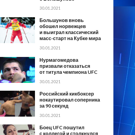
30.01.2021
Большунов вновь
обошел норвежцев
и выиграл классический
масс-старт на Кубке мира
30.01.2021
Нурмагомедова
призвали отказаться
от титула чемпиона UFC
30.01.2021
Российский кикбоксер
нокаутировал соперника
за 90 секунд
30.01.2021
Боец UFC пошутил
с коллегой и столкнулся