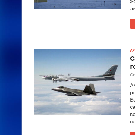
же
л
А
С
г
Ос
А
р
Б
с
в
по