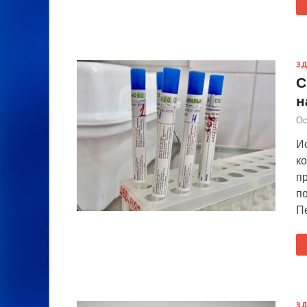
З
С
н
Ос
Ис
к
п
по
П
З