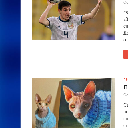
Ос
Ф
«
с
Д
от
П
П
Ос
С
по
сн
ск