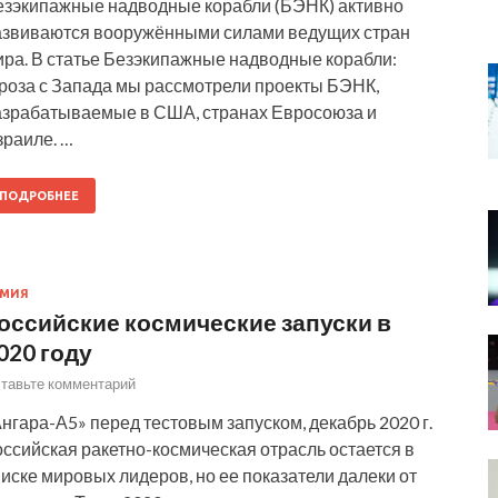
езэкипажные надводные корабли (БЭНК) активно
азвиваются вооружёнными силами ведущих стран
ира. В статье Безэкипажные надводные корабли:
гроза с Запада мы рассмотрели проекты БЭНК,
азрабатываемые в США, странах Евросоюза и
зраиле. …
ПОДРОБНЕЕ
РМИЯ
оссийские космические запуски в
020 году
тавьте комментарий
нгара-А5» перед тестовым запуском, декабрь 2020 г.
ссийская ракетно-космическая отрасль остается в
иске мировых лидеров, но ее показатели далеки от