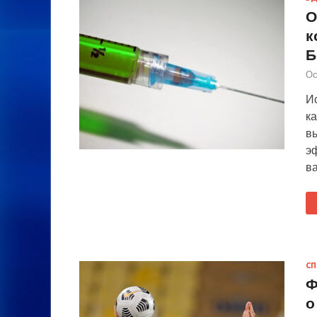
О
к
Б
Ос
И
ка
в
э
в
СП
Ф
о