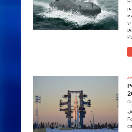
Б
р
м
у
р
И
А
Р
2
Ос
«А
Ро
сп