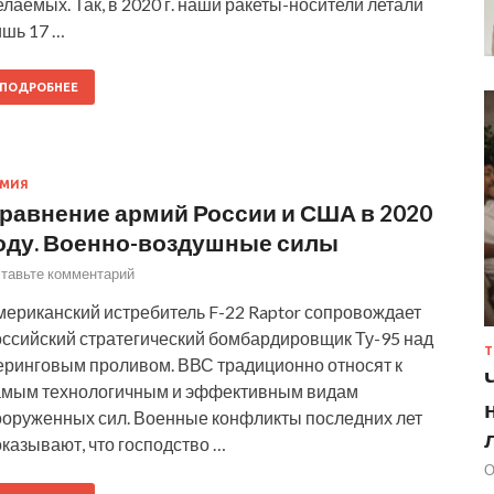
лаемых. Так, в 2020 г. наши ракеты-носители летали
ишь 17 …
ПОДРОБНЕЕ
РМИЯ
равнение армий России и США в 2020
оду. Военно-воздушные силы
тавьте комментарий
мериканский истребитель F-22 Raptor сопровождает
оссийский стратегический бомбардировщик Ту-95 над
Т
еринговым проливом. ВВС традиционно относят к
амым технологичным и эффективным видам
ооруженных сил. Военные конфликты последних лет
казывают, что господство …
О