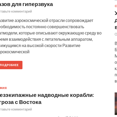
азов для гиперзвука
С
тавьте комментарий
азвитие аэрокосмической отрасли сопровождает
еобходимость постоянно совершенствовать
атмодели, которые описывают окружающую среду во
О
ремя взаимодействия с летательным аппаратом,
В
вижущимся на высокой скорости Развитие
Б
эрокосмической
М
о
ПОДРОБНЕЕ
к
п
в
РМИЯ
езэкипажные надводные корабли:
гроза с Востока
тавьте комментарий