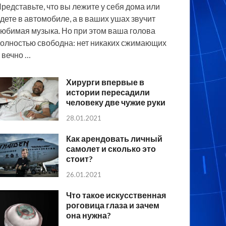
редставьте, что вы лежите у себя дома или
дете в автомобиле, а в ваших ушах звучит
юбимая музыка. Но при этом ваша голова
олностью свободна: нет никаких сжимающих
 вечно …
Хирурги впервые в
истории пересадили
человеку две чужие руки
28.01.2021
Как арендовать личный
самолет и сколько это
стоит?
26.01.2021
Что такое искусственная
роговица глаза и зачем
она нужна?