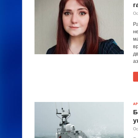
г
Ос
Р
н
м
в
д
а
А
Б
у
Ос