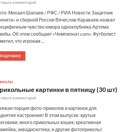
тавьте комментарий
ото: Михаил Шапаев / РФС / РИА Новости Защитник
Зенита» и сборной России Вячеслав Караваев назвал
пецифичным чувство юмора одноклубника Артема
зюбы. Об этом сообщает «Чемпионат.com». Футболист
метил, что игрокам …
ПОДРОБНЕЕ
РИКОЛЫ
рикольные картинки в пятницу (30 шт)
тавьте комментарий
вежая порция фото-приколов и картинок для
днятия настроения! В этом выпуске: крутые
еговики; много прикольных кошек; креативная
амейка; аквадискотека; и другие фотоприколы!