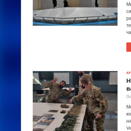
М
с
р
те
ч
А
Н
в
Ос
М
к
н
Ve