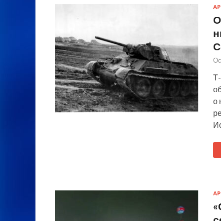
А
О
н
С
Ос
Т-
о
о 
ре
И
А
«
с