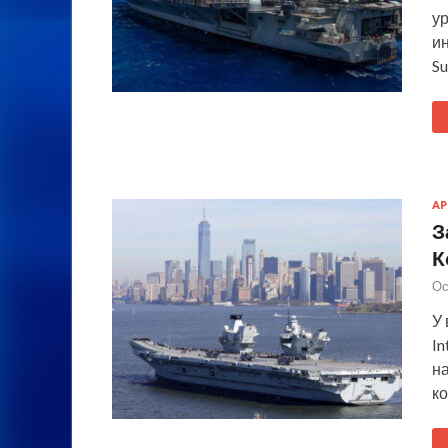
у
ин
Su
А
З
К
Ос
У 
In
на
ко