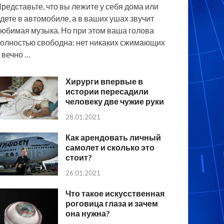
редставьте, что вы лежите у себя дома или
дете в автомобиле, а в ваших ушах звучит
юбимая музыка. Но при этом ваша голова
олностью свободна: нет никаких сжимающих
 вечно …
Хирурги впервые в
истории пересадили
человеку две чужие руки
28.01.2021
Как арендовать личный
самолет и сколько это
стоит?
26.01.2021
Что такое искусственная
роговица глаза и зачем
она нужна?