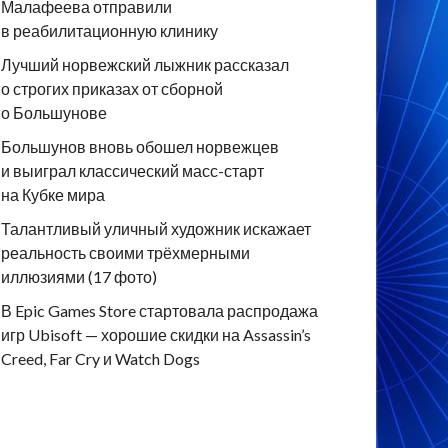
Малафеева отправили
в реабилитационную клинику
Лучший норвежский лыжник рассказал
о строгих приказах от сборной
о Большунове
Большунов вновь обошел норвежцев
и выиграл классический масс-старт
на Кубке мира
Талантливый уличный художник искажает
реальность своими трёхмерными
иллюзиями (17 фото)
В Epic Games Store стартовала распродажа
игр Ubisoft — хорошие скидки на Assassin’s
Creed, Far Cry и Watch Dogs