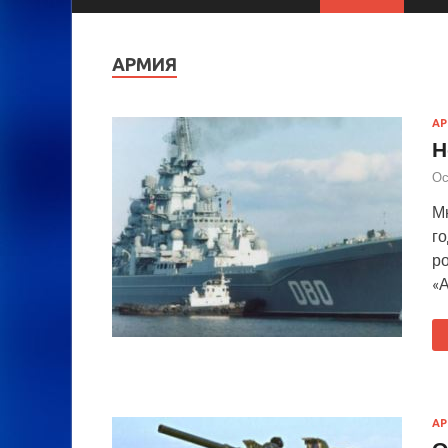
АРМИЯ
А
Н
Ос
Мн
го
ро
«
А