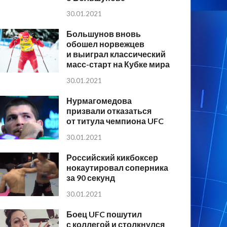
30.01.2021
Большунов вновь
обошел норвежцев
и выиграл классический
масс-старт на Кубке мира
30.01.2021
Нурмагомедова
призвали отказаться
от титула чемпиона UFC
30.01.2021
Российский кикбоксер
нокаутировал соперника
за 90 секунд
30.01.2021
Боец UFC пошутил
с коллегой и столкнулся