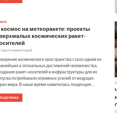
РМИЯ
 космос на метеоракете: проекты
верхмалых космических ракет-
осителей
тавьте комментарий
окорение космического пространства стало одним из
ажнейших и эпохальных достижений человечества.
оздание ракет-носителей и инфраструктуры для их
апуска потребовало огромных усилий от ведущих
Т
тран мира. В наше время наметилась тенденция …
ПОДРОБНЕЕ
О