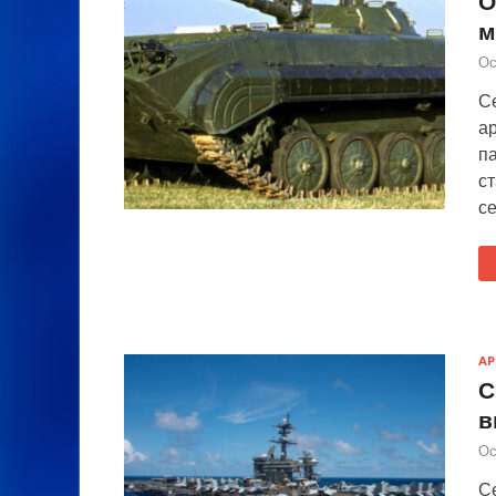
О
м
Ос
С
а
п
с
с
А
С
в
Ос
С