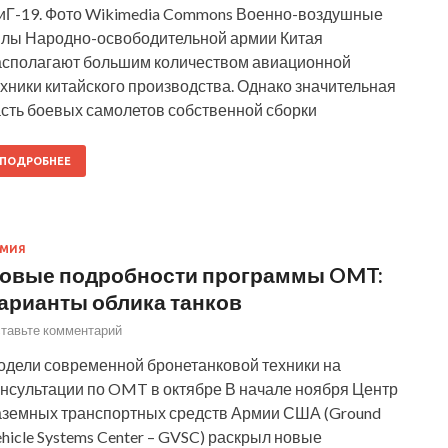
иГ-19. Фото Wikimedia Commons Военно-воздушные
илы Народно-освободительной армии Китая
асполагают большим количеством авиационной
хники китайского производства. Однако значительная
асть боевых самолетов собственной сборки
ПОДРОБНЕЕ
РМИЯ
овые подробности программы OMT:
арианты облика танков
тавьте комментарий
одели современной бронетанковой техники на
онсультации по OMT в октябре В начале ноября Центр
аземных транспортных средств Армии США (Ground
hicle Systems Center – GVSC) раскрыл новые