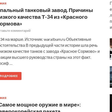
П
РМИЯ
е
пальный танковый завод. Причины
л
изкого качества Т-34 из «Красного
п
ормова»
и
тавьте комментарий
34 на марше. Источник: waralbum.ru Объективные
бстоятельства В предыдущей части истории шла речь
низком качестве танков с завода «Красное Сормово» и
акции высшего руководства страны на этот факт.
осиф …
ПОДРОБНЕЕ
РМИЯ
Самое мощное оружие в мире»:
еверокорейская ракета