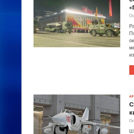
«
Ос
Р
П
ок
м
из
А
С
к
Ос
Ш