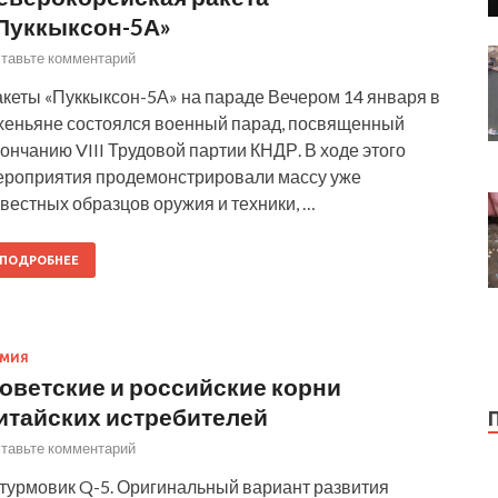
Пуккыксон-5А»
тавьте комментарий
акеты «Пуккыксон-5А» на параде Вечером 14 января в
хеньяне состоялся военный парад, посвященный
ончанию VIII Трудовой партии КНДР. В ходе этого
ероприятия продемонстрировали массу уже
вестных образцов оружия и техники, …
ПОДРОБНЕЕ
РМИЯ
оветские и российские корни
итайских истребителей
тавьте комментарий
турмовик Q-5. Оригинальный вариант развития