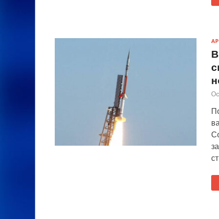
А
В
с
н
Ос
П
в
С
з
с