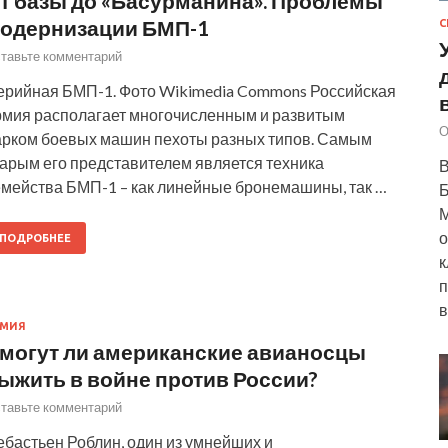
т базы до «Басурманина». Проблемы
одернизации БМП-1
С
тавьте комментарий
ерийная БМП-1. Фото Wikimedia Commons Российская
рмия располагает многочисленным и развитым
О
арком боевых машин пехоты разных типов. Самым
тарым его представителем является техника
В
емейства БМП-1 – как линейные бронемашины, так …
Б
М
о
ПОДРОБНЕЕ
к
п
в
РМИЯ
могут ли американские авианосцы
ыжить в войне против России?
тавьте комментарий
ебастьен Роблин, один из умнейших и