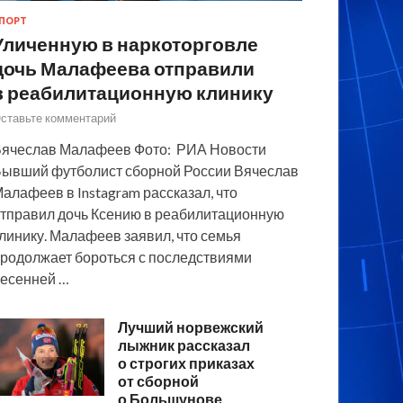
ПОРТ
Уличенную в наркоторговле
дочь Малафеева отправили
в реабилитационную клинику
ставьте комментарий
ячеслав Малафеев Фото: РИА Новости
ывший футболист сборной России Вячеслав
алафеев в Instagram рассказал, что
тправил дочь Ксению в реабилитационную
линику. Малафеев заявил, что семья
родолжает бороться с последствиями
есенней …
Лучший норвежский
лыжник рассказал
о строгих приказах
от сборной
о Большунове