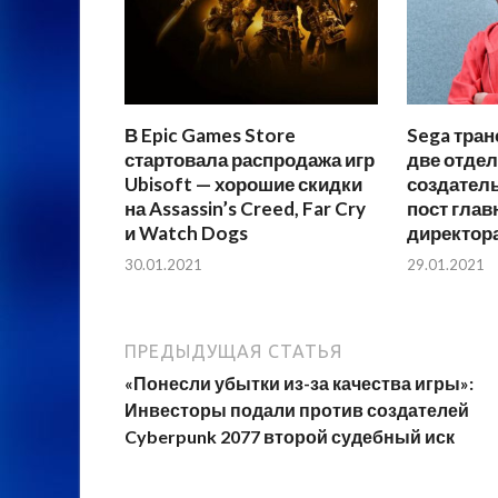
В Epic Games Store
Sega тра
стартовала распродажа игр
две отде
Ubisoft — хорошие скидки
создатель
на Assassin’s Creed, Far Cry
пост глав
и Watch Dogs
директор
30.01.2021
29.01.2021
ПРЕДЫДУЩАЯ СТАТЬЯ
«Понесли убытки из-за качества игры»:
Инвесторы подали против создателей
Cyberpunk 2077 второй судебный иск