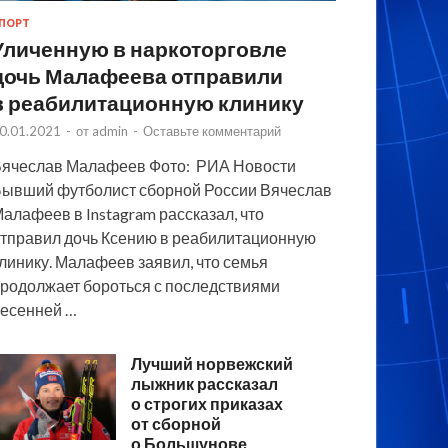
ПОРТ
Уличенную в наркоторговле
дочь Малафеева отправили
в реабилитационную клинику
0.01.2021
-
от
admin
-
Оставьте комментарий
ячеслав Малафеев Фото: РИА Новости
ывший футболист сборной России Вячеслав
алафеев в Instagram рассказал, что
тправил дочь Ксению в реабилитационную
линику. Малафеев заявил, что семья
родолжает бороться с последствиями
есенней …
Лучший норвежский
лыжник рассказал
о строгих приказах
от сборной
о Большунове