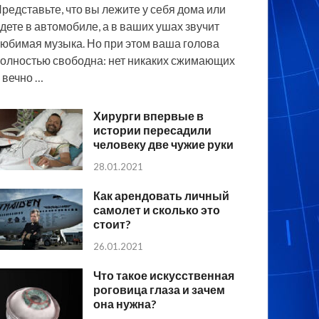
редставьте, что вы лежите у себя дома или
дете в автомобиле, а в ваших ушах звучит
юбимая музыка. Но при этом ваша голова
олностью свободна: нет никаких сжимающих
 вечно …
Хирурги впервые в
истории пересадили
человеку две чужие руки
28.01.2021
Как арендовать личный
самолет и сколько это
стоит?
26.01.2021
Что такое искусственная
роговица глаза и зачем
она нужна?