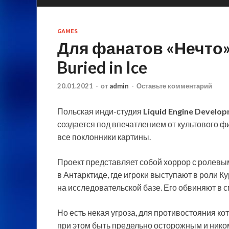
GAMES
Для фанатов «Нечто
Buried in Ice
20.01.2021
-
от
admin
-
Оставьте комментарий
Польская инди-студия
Liquid Engine Develo
создается под впечатлением от культового ф
все поклонники картины.
Проект представляет собой хоррор с ролевы
в Антарктиде, где игроки выступают в роли 
на исследовательской базе. Его обвиняют в с
Но есть некая угроза, для противостояния к
при этом быть предельно осторожным и нико