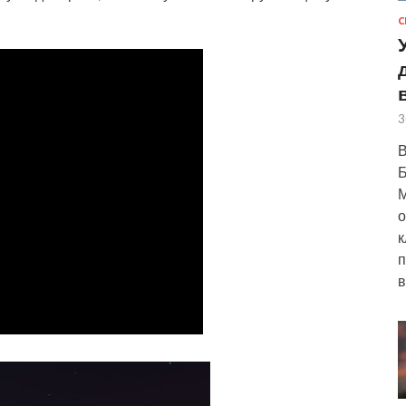
С
3
В
Б
М
о
к
п
в