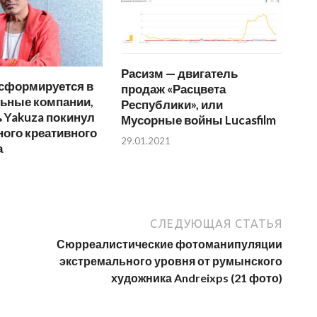
Расизм — двигатель
нсформируется в
продаж «Расцвета
льные компании,
Республики», или
 Yakuza покинул
Мусорные войны Lucasfilm
ного креативного
29.01.2021
а
СЛЕДУЮЩАЯ СТАТЬЯ
Сюрреалистические фотоманипуляции
экстремального уровня от румынского
художника Andreixps (21 фото)