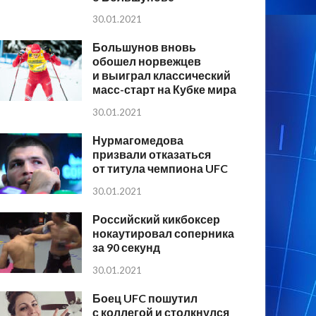
30.01.2021
Большунов вновь
обошел норвежцев
и выиграл классический
масс-старт на Кубке мира
30.01.2021
Нурмагомедова
призвали отказаться
от титула чемпиона UFC
30.01.2021
Российский кикбоксер
нокаутировал соперника
за 90 секунд
30.01.2021
Боец UFC пошутил
с коллегой и столкнулся