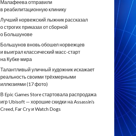
Малафеева отправили
в реабилитационную клинику
Лучший норвежский лыжник рассказал
о строгих приказах от сборной
о Большунове
Большунов вновь обошел норвежцев
и выиграл классический масс-старт
на Кубке мира
Талантливый уличный художник искажает
реальность своими трёхмерными
иллюзиями (17 фото)
В Epic Games Store стартовала распродажа
игр Ubisoft — хорошие скидки на Assassin’s
Creed, Far Cry и Watch Dogs