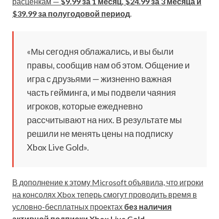
расценкам —
$9.99 за 1 месяц, $24.99 за 3 месяца и
$39.99 за полугодовой период
.
«Мы сегодня облажались, и вы были
правы, сообщив нам об этом. Общение и
игра с друзьями — жизненно важная
часть гейминга, и мы подвели чаяния
игроков, которые ежедневно
рассчитывают на них. В результате мы
решили не менять цены на подписку
Xbox Live Gold».
В дополнение к этому Microsoft объявила, что игроки
на консолях Xbox теперь смогут проводить время в
условно-бесплатных проектах
без наличия
активной подписки Xbox Live Gold
.