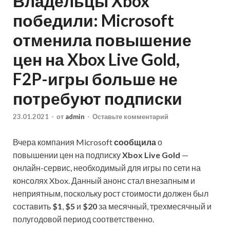
Владельцы Xbox
победили: Microsoft
отменила повышение
цен на Xbox Live Gold,
F2P-игры больше не
потребуют подписки
23.01.2021
-
от
admin
-
Оставьте комментарий
Вчера компания Microsoft
сообщила
о
повышении цен на подписку
Xbox Live Gold
—
онлайн-сервис, необходимый для игры по сети на
консолях Xbox. Данный анонс стал внезапным и
неприятным, поскольку рост стоимости должен был
составить
$1
,
$5
и
$20
за месячный, трехмесячный и
полугодовой период соответственно.