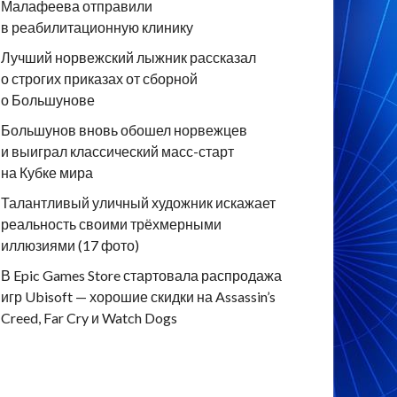
Малафеева отправили
в реабилитационную клинику
Лучший норвежский лыжник рассказал
о строгих приказах от сборной
о Большунове
Большунов вновь обошел норвежцев
и выиграл классический масс-старт
на Кубке мира
Талантливый уличный художник искажает
реальность своими трёхмерными
иллюзиями (17 фото)
В Epic Games Store стартовала распродажа
игр Ubisoft — хорошие скидки на Assassin’s
Creed, Far Cry и Watch Dogs