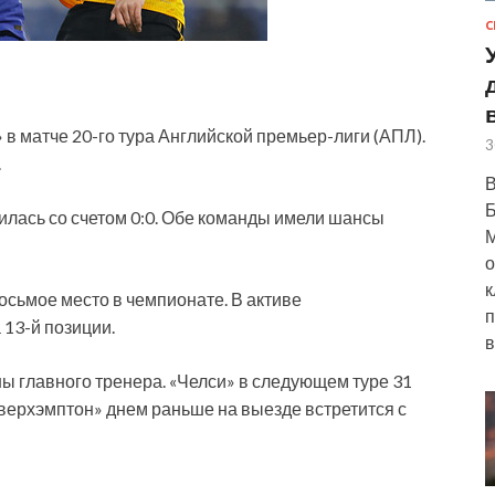
С
в матче 20-го тура Английской премьер-лиги (АПЛ).
3
.
В
Б
шилась со счетом 0:0. Обе команды имели шансы
М
о
к
восьмое место в чемпионате. В активе
п
 13-й позиции.
в
ы главного тренера. «Челси» в следующем туре 31
верхэмптон» днем раньше на выезде встретится с