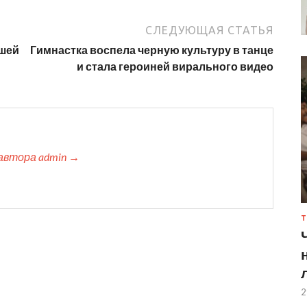
СЛЕДУЮЩАЯ СТАТЬЯ
дшей
Гимнастка воспела черную культуру в танце
и стала героиней вирального видео
автора admin →
Т
2