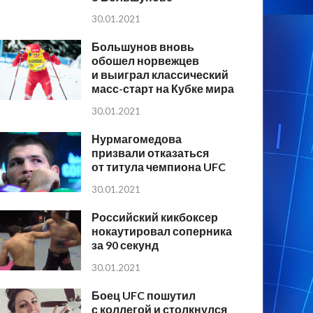
30.01.2021
Большунов вновь
обошел норвежцев
и выиграл классический
масс-старт на Кубке мира
30.01.2021
Нурмагомедова
призвали отказаться
от титула чемпиона UFC
30.01.2021
Российский кикбоксер
нокаутировал соперника
за 90 секунд
30.01.2021
Боец UFC пошутил
с коллегой и столкнулся