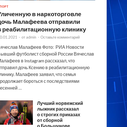
ПОРТ
Уличенную в наркоторговле
дочь Малафеева отправили
в реабилитационную клинику
0.01.2021
-
от
admin
-
Оставьте комментарий
ячеслав Малафеев Фото: РИА Новости
ывший футболист сборной России Вячеслав
алафеев в Instagram рассказал, что
тправил дочь Ксению в реабилитационную
линику. Малафеев заявил, что семья
родолжает бороться с последствиями
есенней …
Лучший норвежский
лыжник рассказал
о строгих приказах
от сборной
о Большунове