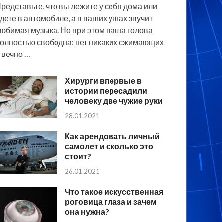
редставьте, что вы лежите у себя дома или
дете в автомобиле, а в ваших ушах звучит
юбимая музыка. Но при этом ваша голова
олностью свободна: нет никаких сжимающих
 вечно …
Хирурги впервые в
истории пересадили
человеку две чужие руки
28.01.2021
Как арендовать личный
самолет и сколько это
стоит?
26.01.2021
Что такое искусственная
роговица глаза и зачем
она нужна?