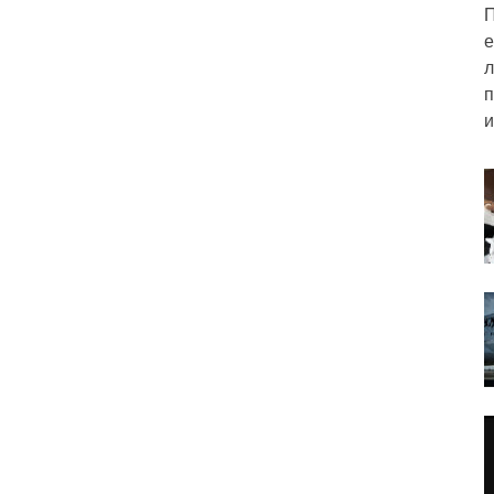
П
е
л
п
и