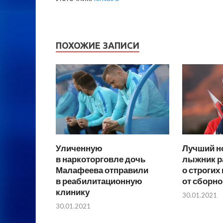
ПОХОЖИЕ ЗАПИСИ
Уличенную
Лучший н
в наркоторговле дочь
лыжник р
Малафеева отправили
о строгих
в реабилитационную
от сборн
клинику
30.01.2021
30.01.2021