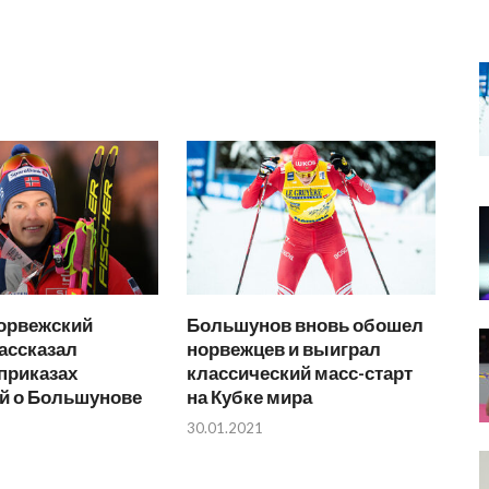
орвежский
Большунов вновь обошел
ассказал
норвежцев и выиграл
 приказах
классический масс-старт
ой о Большунове
на Кубке мира
30.01.2021