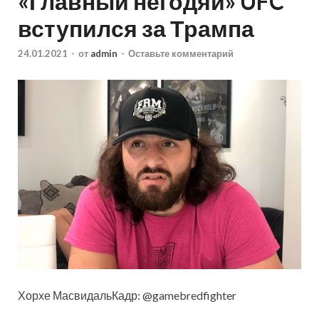
«Главный негодяй» UFC
вступился за Трампа
24.01.2021
-
от
admin
-
Оставьте комментарий
Хорхе МасвидальКадр: @gamebredfighter