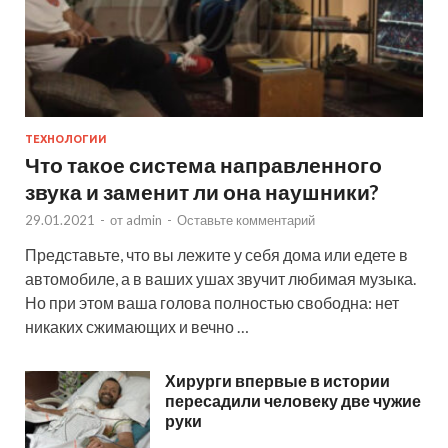
ТЕХНОЛОГИИ
Что такое система направленного
звука и заменит ли она наушники?
29.01.2021
-
от
admin
-
Оставьте комментарий
Представьте, что вы лежите у себя дома или едете в
автомобиле, а в ваших ушах звучит любимая музыка.
Но при этом ваша голова полностью свободна: нет
никаких сжимающих и вечно …
Хирурги впервые в истории
пересадили человеку две чужие
руки