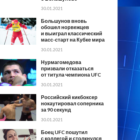
30.01.2021
Большунов вновь
обошел норвежцев
и выиграл классический
масс-старт на Кубке мира
30.01.2021
Нурмагомедова
призвали отказаться
от титула чемпиона UFC
30.01.2021
Российский кикбоксер
нокаутировал соперника
за 90 секунд
30.01.2021
Боец UFC пошутил
с коллегой и столкнулся