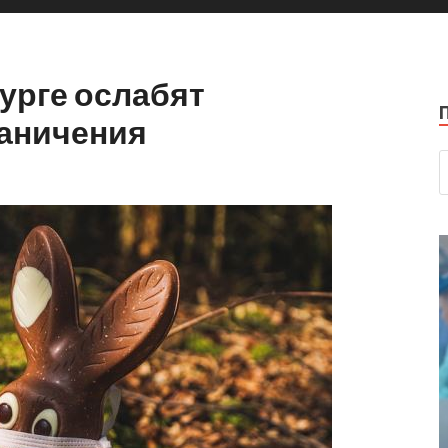
бурге ослабят
аничения