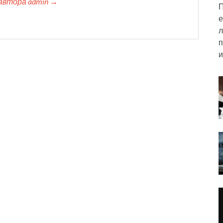
автора admin →
П
е
л
п
и