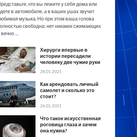
редставьте, что вы лежите у себя дома или
дете в автомобиле, а в ваших ушах звучит
юбимая музыка. Но при этом ваша голова
олностью свободна: нет никаких сжимающих
 вечно …
Хирурги впервые в
истории пересадили
человеку две чужие руки
28.01.2021
Как арендовать личный
самолет и сколько это
стоит?
26.01.2021
Что такое искусственная
роговица глаза и зачем
она нужна?