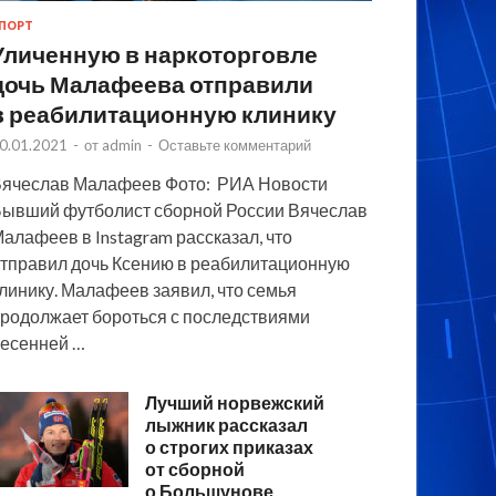
ПОРТ
Уличенную в наркоторговле
дочь Малафеева отправили
в реабилитационную клинику
0.01.2021
-
от
admin
-
Оставьте комментарий
ячеслав Малафеев Фото: РИА Новости
ывший футболист сборной России Вячеслав
алафеев в Instagram рассказал, что
тправил дочь Ксению в реабилитационную
линику. Малафеев заявил, что семья
родолжает бороться с последствиями
есенней …
Лучший норвежский
лыжник рассказал
о строгих приказах
от сборной
о Большунове