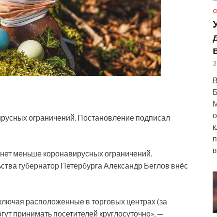
С
3
В
Б
М
о
русных ограничений. Постановление подписал
к
п
в
танет меньше коронавирусных ограничений.
ства губернатор Петербурга Александр Беглов внёс
ключая расположенные в торговых центрах (за
гут принимать посетителей круглосуточно», —