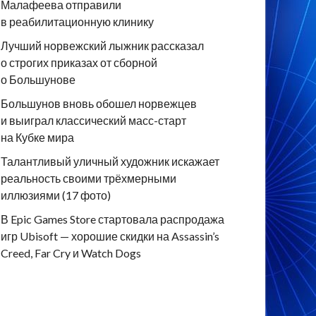
Малафеева отправили
в реабилитационную клинику
Лучший норвежский лыжник рассказал
о строгих приказах от сборной
о Большунове
Большунов вновь обошел норвежцев
и выиграл классический масс-старт
на Кубке мира
Талантливый уличный художник искажает
реальность своими трёхмерными
иллюзиями (17 фото)
В Epic Games Store стартовала распродажа
игр Ubisoft — хорошие скидки на Assassin’s
Creed, Far Cry и Watch Dogs