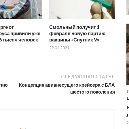
рге от
Смольный получит 1
руса привили уже
февраля новую партию
6 тысяч человек
вакцины «Спутник V»
29.01.2021
СЛЕДУЮЩАЯ СТАТЬЯ
тию
Концепция авианесущего крейсера с БЛА
шестого поколения
Т
2