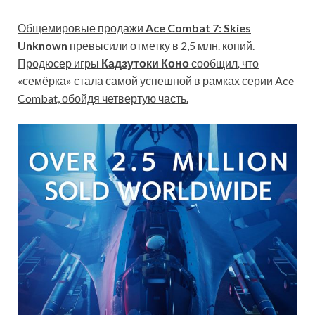
Общемировые продажи
Ace Combat 7: Skies
Unknown
превысили отметку в 2,5 млн. копий.
Продюсер игры
Кадзутоки Коно
сообщил
,
что
«семёрка» стала самой успешной в рамках серии Ace
Combat, обойдя четвертую часть.