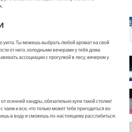
х.
и
о уюта. Ты можешь выбрать любой аромат на свой
мости от него, холодными вечерами у тебя дома
авевать ассоциации с прогулкой в лесу, вечером у
от осенней хандры, обязательно купи такой столик!
 с чаем и все, что только может тебе пригодиться во
онишь в воду и сможешь по-настоящему расслабиться.