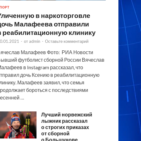
ПОРТ
Уличенную в наркоторговле
дочь Малафеева отправили
в реабилитационную клинику
0.01.2021
-
от
admin
-
Оставьте комментарий
ячеслав Малафеев Фото: РИА Новости
ывший футболист сборной России Вячеслав
алафеев в Instagram рассказал, что
тправил дочь Ксению в реабилитационную
линику. Малафеев заявил, что семья
родолжает бороться с последствиями
есенней …
Лучший норвежский
лыжник рассказал
о строгих приказах
от сборной
о Большунове