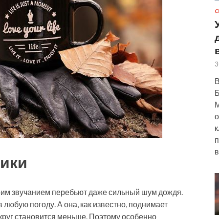
С
3
В
Б
М
о
к
п
в
ики
своим звучанием перебьют даже сильный шум дождя.
любую погоду. А она, как известно, поднимает
круг становится меньше. Поэтому особенно