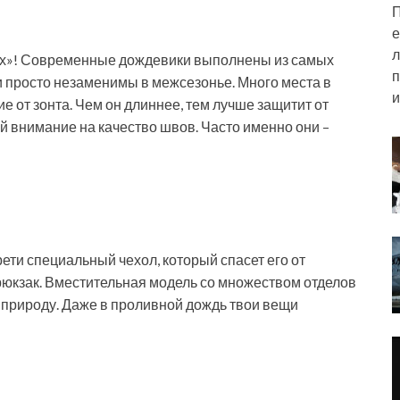
П
е
л
ах»! Современные дождевики выполнены из самых
п
и просто незаменимы в межсезонье. Много места в
и
ие от зонта. Чем он длиннее, тем лучше защитит от
й внимание на качество швов. Часто именно они –
ти специальный чехол, который спасет его от
юкзак. Вместительная модель со множеством отделов
а природу. Даже в проливной дождь твои вещи