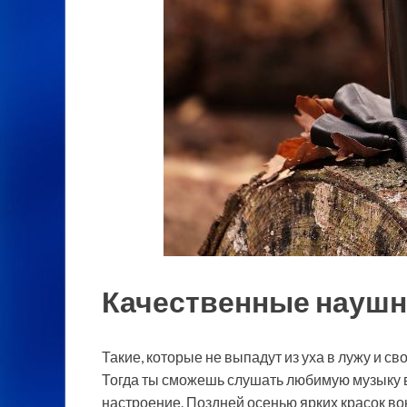
Качественные наушн
Такие, которые не выпадут из уха в лужу и 
Тогда ты сможешь слушать любимую музыку в 
настроение. Поздней осенью ярких красок во