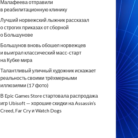
Малафеева отправили
в реабилитационную клинику
Лучший норвежский лыжник рассказал
о строгих приказах от сборной
о Большунове
Большунов вновь обошел норвежцев
и выиграл классический масс-старт
на Кубке мира
Талантливый уличный художник искажает
реальность своими трёхмерными
иллюзиями (17 фото)
В Epic Games Store стартовала распродажа
игр Ubisoft — хорошие скидки на Assassin’s
Creed, Far Cry и Watch Dogs