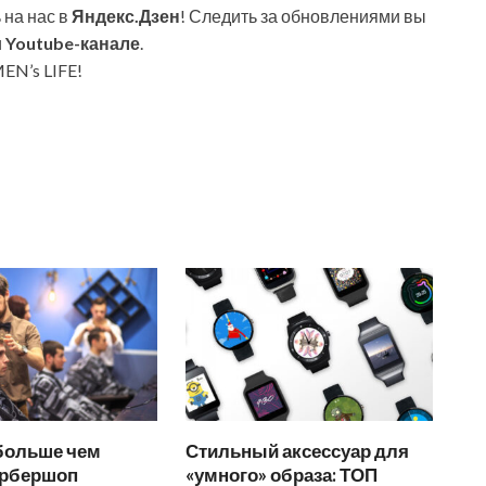
 на нас в
Яндекс.Дзен
! Следить за обновлениями вы
и
Youtube-канале
.
EN’s LIFE!
 больше чем
Стильный аксессуар для
арбершоп
«умного» образа: ТОП