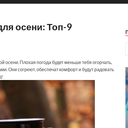
ля осени: Топ-9
й осени. Плохая погода будет меньше тебя огорчать,
и. Они согреют, обеспечат комфорт и будут радовать
д!