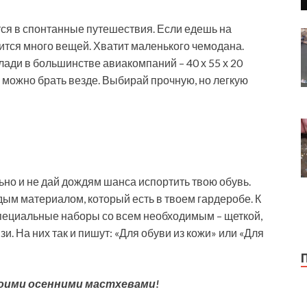
ся в спонтанные путешествия. Если едешь на
ится много вещей. Хватит маленького чемодана.
ади в большинстве авиакомпаний – 40 х 55 х 20
а можно брать везде. Выбирай прочную, но легкую
но и не дай дождям шанса испортить твою обувь.
дым материалом, который есть в твоем гардеробе. К
специальные наборы со всем необходимым – щеткой,
зи. На них так и пишут: «Для обуви из кожи» или «Для
оими осенними мастхевами!