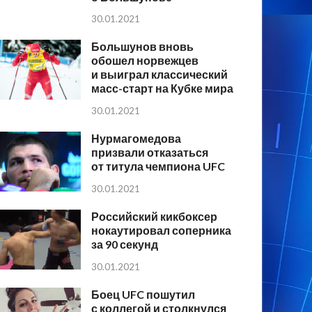
30.01.2021
Большунов вновь
обошел норвежцев
и выиграл классический
масс-старт на Кубке мира
30.01.2021
Нурмагомедова
призвали отказаться
от титула чемпиона UFC
30.01.2021
Российский кикбоксер
нокаутировал соперника
за 90 секунд
30.01.2021
Боец UFC пошутил
с коллегой и столкнулся