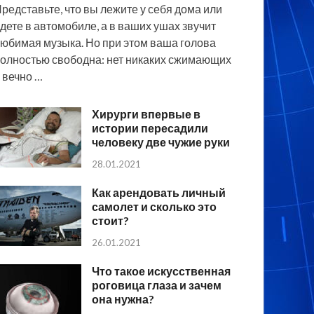
редставьте, что вы лежите у себя дома или
дете в автомобиле, а в ваших ушах звучит
юбимая музыка. Но при этом ваша голова
олностью свободна: нет никаких сжимающих
 вечно …
Хирурги впервые в
истории пересадили
человеку две чужие руки
28.01.2021
Как арендовать личный
самолет и сколько это
стоит?
26.01.2021
Что такое искусственная
роговица глаза и зачем
она нужна?