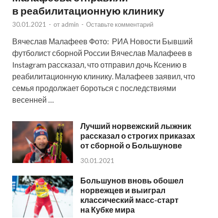
в реабилитационную клинику
30.01.2021
-
от
admin
-
Оставьте комментарий
Вячеслав Малафеев Фото: РИА Новости Бывший
футболист сборной России Вячеслав Малафеев в
Instagram рассказал, что отправил дочь Ксению в
реабилитационную клинику. Малафеев заявил, что
семья продолжает бороться с последствиями
весенней …
Лучший норвежский лыжник
рассказал о строгих приказах
от сборной о Большунове
30.01.2021
Большунов вновь обошел
норвежцев и выиграл
классический масс-старт
на Кубке мира