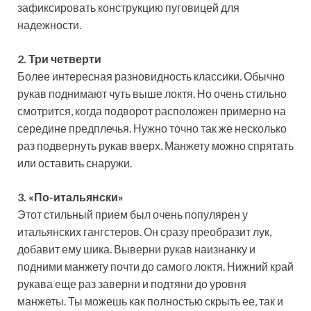
зафиксировать конструкцию пуговицей для
надежности.
2. Три четверти
Более интересная разновидность классики. Обычно
рукав поднимают чуть выше локтя. Но очень стильно
смотрится, когда подворот расположен примерно на
середине предплечья. Нужно точно так же несколько
раз подвернуть рукав вверх. Манжету можно спрятать
или оставить снаружи.
3. «По-итальянски»
Этот стильный прием был очень популярен у
итальянских гангстеров. Он сразу преобразит лук,
добавит ему шика. Выверни рукав наизнанку и
подними манжету почти до самого локтя. Нижний край
рукава еще раз заверни и подтяни до уровня
манжеты. Ты можешь как полностью скрыть ее, так и