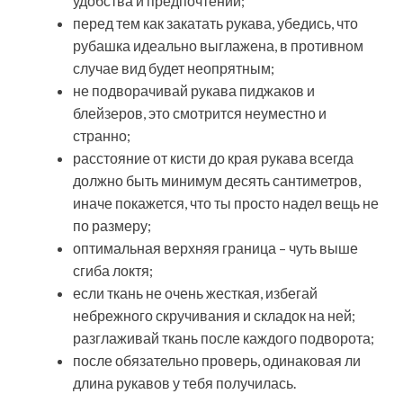
удобства и предпочтений;
перед тем как закатать рукава, убедись, что
рубашка идеально выглажена, в противном
случае вид будет неопрятным;
не подворачивай рукава пиджаков и
блейзеров, это смотрится неуместно и
странно;
расстояние от кисти до края рукава всегда
должно быть минимум десять сантиметров,
иначе покажется, что ты просто надел вещь не
по размеру;
оптимальная верхняя граница – чуть выше
сгиба локтя;
если ткань не очень жесткая, избегай
небрежного скручивания и складок на ней;
разглаживай ткань после каждого подворота;
после обязательно проверь, одинаковая ли
длина рукавов у тебя получилась.