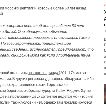
С
и морских рептилий, которые более 50 лет назад
юй
анки морских рептилий, которые более 50 лет
3
еки Вилюй. Они обнаружили небывалое
ей: ихтиозавры, плиозавры и плезиозавры. Также
В
 По всей вероятности, принадлежащие
Б
ченных сведений, исследователи предполагают, что
М
овали сибирские моря как ясли и приплывали туда
о
к
п
первой половины
юрского периода
(201–174 млн лет
в
мании. В других регионах удавалось обнаружить либо
два сохранившиеся кости. Германские
нские береговые обрывы курорта
Лайм-Риджис
(
Lyme
 где на протяжении двух сотен лет ведется мониторинг
кутии таких условий нет, однако там локализируются