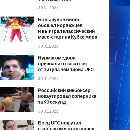
30.01.2021
Большунов вновь
обошел норвежцев
и выиграл классический
масс-старт на Кубке мира
30.01.2021
Нурмагомедова
призвали отказаться
от титула чемпиона UFC
30.01.2021
Российский кикбоксер
нокаутировал соперника
за 90 секунд
30.01.2021
Боец UFC пошутил
с коллегой и столкнулся