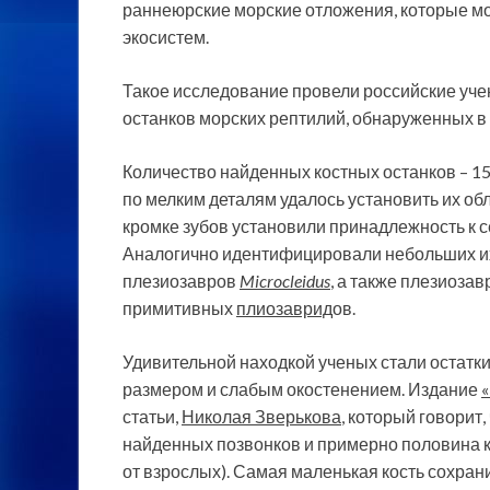
раннеюрские морские отложения, которые мо
экосистем.
Такое исследование провели российские уче
останков морских рептилий, обнаруженных в 
Количество найденных костных останков – 15
по мелким деталям удалось установить их о
кромке зубов установили принадлежность к
Аналогично идентифицировали небольших 
плезиозавров
Microcleidus
, а также плезиоза
примитивных
плиозаврид
ов.
Удивительной находкой ученых стали остат
размером и слабым окостенением. Издание
статьи,
Николая Зверькова
, который говорит
найденных позвонков и примерно половина к
от взрослых). Самая маленькая кость сохрани