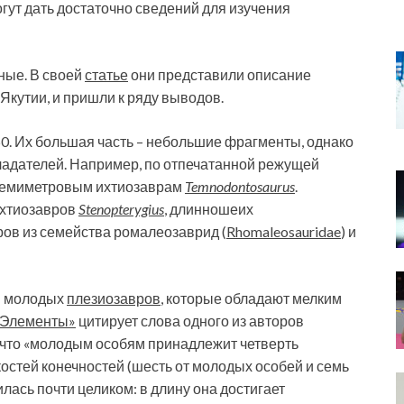
гут дать достаточно сведений для изучения
ные. В своей
статье
они представили описание
Якутии, и пришли к ряду выводов.
0. Их большая часть – небольшие фрагменты, однако
бладателей. Например, по отпечатанной режущей
 семиметровым ихтиозаврам
Temnodontosaurus
.
ихтиозавров
Stenopterygius
, длинношеих
вров из семейства ромалеозаврид (
Rhomaleosauridae
) и
ки молодых
плезиозавров
, которые обладают мелким
«Элементы»
цитирует слова одного из авторов
, что «молодым особям принадлежит четверть
остей конечностей (шесть от молодых особей и семь
лась почти целиком: в длину она достигает