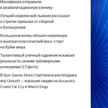
Малафеева отправили
в реабилитационную клинику
Лучший норвежский лыжник рассказал
о строгих приказах от сборной
о Большунове
Большунов вновь обошел норвежцев
и выиграл классический масс-старт
на Кубке мира
Талантливый уличный художник искажает
реальность своими трёхмерными
иллюзиями (17 фото)
В Epic Games Store стартовала распродажа
игр Ubisoft — хорошие скидки на Assassin’s
Creed, Far Cry и Watch Dogs