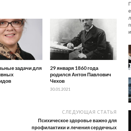
П
е
л
п
и
льные задачи для
29 января 1860 года
ивных
родился Антон Павлович
идов
Чехов
30.01.2021
СЛЕДУЮЩАЯ СТАТЬЯ
Психическое здоровье важно для
профилактики и лечения сердечных