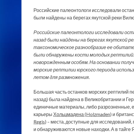
Российские палеонтологи исследовали останк
были найдены на берегах якутской реки
Вил
Российские палеонтологи исследовали ост
назад были найдены на берегах якутской р
таксономическое разнообразие ее обитател
были обнаружены кости молодых рептилий.
новорожденным особям. На основании полу
морские рептилии юрского периода использ
летом для размножения.
Большая часть останков морских рептилий 
назад) была найдена в Великобритании и Гер
единичные материалы, либо разрозненные, е
карьеры
Хольцмадена
(
Holzmaden
) и брита
Regis
) – места, доступные для исследований,
и обнаруживаются новые находки. А в тайге Я