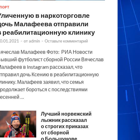
ПОРТ
Уличенную в наркоторговле
дочь Малафеева отправили
в реабилитационную клинику
0.01.2021
-
от
admin
-
Оставьте комментарий
ячеслав Малафеев Фото: РИА Новости
ывший футболист сборной России Вячеслав
алафеев в Instagram рассказал, что
тправил дочь Ксению в реабилитационную
линику. Малафеев заявил, что семья
родолжает бороться с последствиями
есенней …
Лучший норвежский
лыжник рассказал
о строгих приказах
от сборной
о Большунове