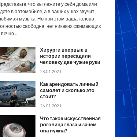
редставьте, что вы лежите у себя дома или
дете в автомобиле, а в ваших ушах звучит
юбимая музыка. Но при этом ваша голова
олностью свободна: нет никаких сжимающих
 вечно …
Хирурги впервые в
истории пересадили
человеку две чужие руки
28.01.2021
Как арендовать личный
самолет и сколько это
стоит?
26.01.2021
Что такое искусственная
роговица глаза и зачем
она нужна?