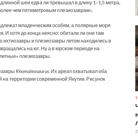
 длинной шеи едва ли превышал в длину 1–1,5 метра,
 более чем пятиметровым плезиозаврам».
надлежат младенческим особям, а полярные моря
 И хотя до конца неясно: обитали ли они там
что ихтиозавры и плезиозавры летом находились в
вращались на юг. Ну а в юрском периоде на
летные» плезиозавры.
озавры
Rhomaleosaurus
. Их ареал охватывал оба
 на территории современной Якутии. Рисунок
Т
2