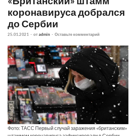
«Британский» штамм
коронавируса добрался
до Сербии
25.01.2021
-
от
admin
-
Оставьте комментарий
Фото: ТАСС Первый случай заражения «британским»
штаммом коронавируса зафиксировали в Сербии.