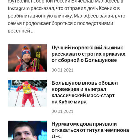
футболист сборной России Вячеслав Малафеев в
Instagram рассказал, что отправил дочь Ксению в
реабилитационную клинику. Малафеев заявил, что
семья продолжает бороться с последствиями
весенней …
Лучший норвежский лыжник
рассказал о строгих приказах
от сборной о Большунове
30.01.2021
Большунов вновь обошел
норвежцев и выиграл
классический масс-старт
на Кубке мира
30.01.2021
Нурмагомедова призвали
отказаться от титула чемпиона
UFC