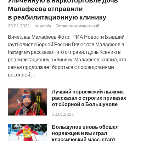
Малафеева отправили
в реабилитационную клинику
30.01.2021
-
от
admin
-
Оставьте комментарий
Вячеслав Малафеев Фото: РИА Новости Бывший
футболист сборной России Вячеслав Малафеев в
Instagram рассказал, что отправил дочь Ксению в
реабилитационную клинику. Малафеев заявил, что
семья продолжает бороться с последствиями
весенней …
Лучший норвежский лыжник
рассказал о строгих приказах
от сборной о Большунове
30.01.2021
Большунов вновь обошел
норвежцев и выиграл
классический масс-старт