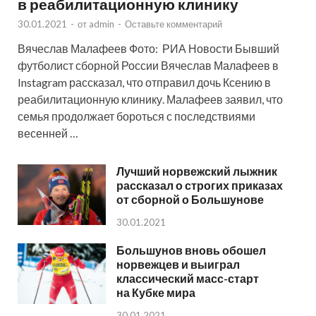
в реабилитационную клинику
30.01.2021
-
от
admin
-
Оставьте комментарий
Вячеслав Малафеев Фото: РИА Новости Бывший
футболист сборной России Вячеслав Малафеев в
Instagram рассказал, что отправил дочь Ксению в
реабилитационную клинику. Малафеев заявил, что
семья продолжает бороться с последствиями
весенней …
Лучший норвежский лыжник
рассказал о строгих приказах
от сборной о Большунове
30.01.2021
Большунов вновь обошел
норвежцев и выиграл
классический масс-старт
на Кубке мира
30.01.2021