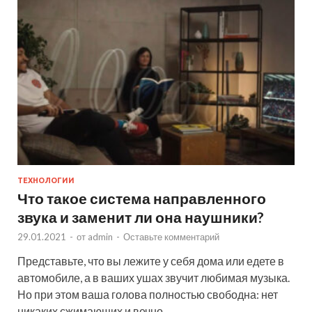
ТЕХНОЛОГИИ
Что такое система направленного
звука и заменит ли она наушники?
29.01.2021
-
от
admin
-
Оставьте комментарий
Представьте, что вы лежите у себя дома или едете в
автомобиле, а в ваших ушах звучит любимая музыка.
Но при этом ваша голова полностью свободна: нет
никаких сжимающих и вечно …