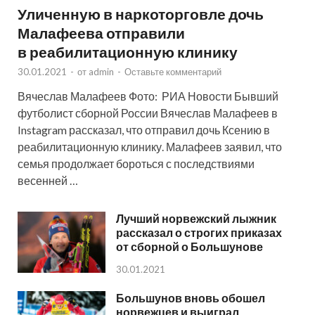
Уличенную в наркоторговле дочь
Малафеева отправили
в реабилитационную клинику
30.01.2021
-
от
admin
-
Оставьте комментарий
Вячеслав Малафеев Фото: РИА Новости Бывший
футболист сборной России Вячеслав Малафеев в
Instagram рассказал, что отправил дочь Ксению в
реабилитационную клинику. Малафеев заявил, что
семья продолжает бороться с последствиями
весенней …
Лучший норвежский лыжник
рассказал о строгих приказах
от сборной о Большунове
30.01.2021
Большунов вновь обошел
норвежцев и выиграл