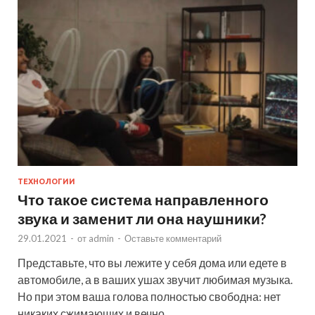
ТЕХНОЛОГИИ
Что такое система направленного
звука и заменит ли она наушники?
29.01.2021
-
от
admin
-
Оставьте комментарий
Представьте, что вы лежите у себя дома или едете в
автомобиле, а в ваших ушах звучит любимая музыка.
Но при этом ваша голова полностью свободна: нет
никаких сжимающих и вечно …