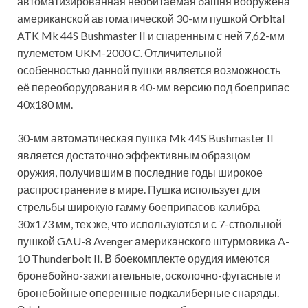
автоматизированная необитаемая башня вооружена
американской автоматической 30-мм пушкой Orbital
ATK Mk 44S Bushmaster II и спаренным с ней 7,62-мм
пулеметом UKM-2000 C. Отличительной
особенностью данной пушки является возможность
её переоборудования в 40-мм версию под боеприпас
40х180 мм.
30-мм автоматическая пушка Mk 44S Bushmaster II
является достаточно эффективным образцом
оружия, получившим в последние годы широкое
распространение в мире. Пушка использует для
стрельбы широкую гамму боеприпасов калибра
30х173 мм, тех же, что используются и с 7-ствольной
пушкой GAU-8 Avenger американского штурмовика A-
10 Thunderbolt II. В боекомплекте орудия имеются
бронебойно-зажигательные, осколочно-фугасные и
бронебойные оперенные подкалиберные снаряды.