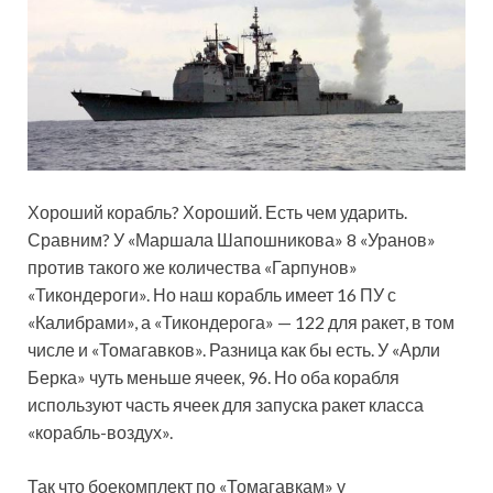
Хороший корабль? Хороший. Есть чем ударить.
Сравним? У «Маршала Шапошникова» 8 «Уранов»
против такого же количества «Гарпунов»
«Тикондероги». Но наш корабль имеет 16 ПУ с
«Калибрами», а «Тикондерога» — 122 для ракет, в том
числе и «Томагавков». Разница как бы есть. У «Арли
Берка» чуть меньше ячеек, 96. Но оба корабля
используют часть ячеек для запуска ракет класса
«корабль-воздух».
Так что боекомплект по «Томагавкам» у