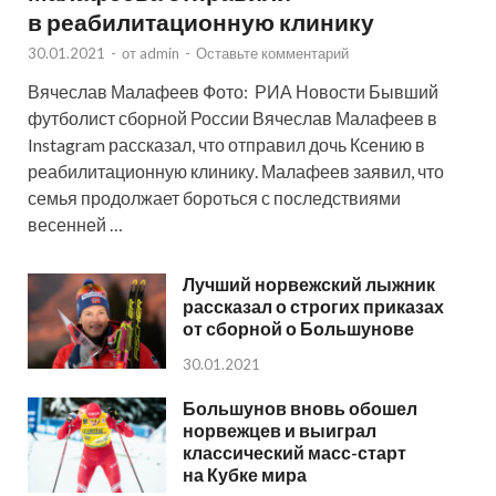
в реабилитационную клинику
30.01.2021
-
от
admin
-
Оставьте комментарий
Вячеслав Малафеев Фото: РИА Новости Бывший
футболист сборной России Вячеслав Малафеев в
Instagram рассказал, что отправил дочь Ксению в
реабилитационную клинику. Малафеев заявил, что
семья продолжает бороться с последствиями
весенней …
Лучший норвежский лыжник
рассказал о строгих приказах
от сборной о Большунове
30.01.2021
Большунов вновь обошел
норвежцев и выиграл
классический масс-старт
на Кубке мира