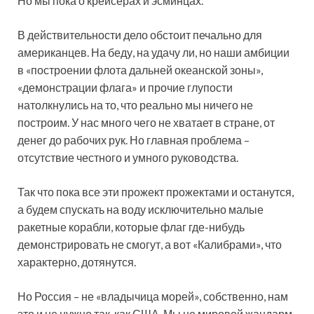
Но мы пока о крейсерах и эсминцах.
В действительности дело обстоит печально для
американцев. На беду, на удачу ли, но наши амбиции
в «построении флота дальней океанской зоны»,
«демонстрации флага» и прочие глупости
натолкнулись на то, что реально мы ничего не
построим. У нас много чего не хватает в стране, от
денег до рабочих рук. Но главная проблема –
отсутствие честного и умного руководства.
Так что пока все эти прожект прожектами и останутся,
а будем спускать на воду исключительно малые
ракетные корабли, которые флаг где-нибудь
демонстрировать не смогут, а вот «Калибрами», что
характерно, дотянутся.
Но Россия – не «владычица морей», собственно, нам
это и не нужно так, как США. Мы не мировой жандарм,