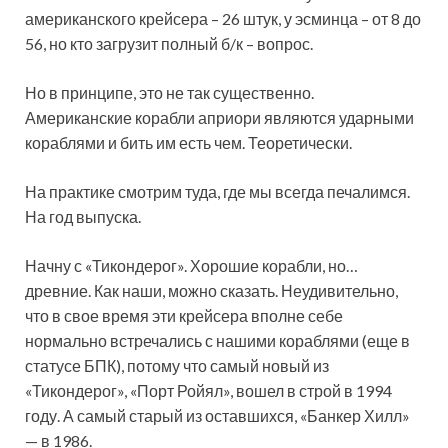
американского крейсера – 26 штук, у эсминца – от 8 до
56, но кто загрузит полный б/к – вопрос.
Но в принципе, это не так существенно.
Американские корабли априори являются ударными
кораблями и бить им есть чем. Теоретически.
На практике смотрим туда, где мы всегда печалимся.
На год выпуска.
Начну с «Тикондерог». Хорошие корабли, но…
древние. Как наши, можно сказать. Неудивительно,
что в свое время эти крейсера вполне себе
нормально встречались с нашими кораблями (еще в
статусе БПК), потому что самый новый из
«Тикондерог», «Порт Ройял», вошел в строй в 1994
году. А самый старый из оставшихся, «Банкер Хилл»
— в 1986.