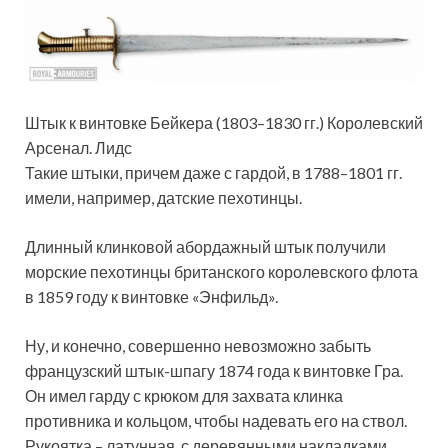
Штык к винтовке Бейкера (1803–1830 гг.) Королевский
Арсенал. Лидс
Такие штыки, причем даже с гардой, в 1788–1801 гг.
имели, например, датские пехотинцы.
Длинный клинковой абордажный штык получили
морские пехотинцы британского королевского флота
в 1859 году к винтовке «Энфильд».
Ну, и конечно, совершенно невозможно забыть
французский штык-шпагу 1874 года к винтовке Гра.
Он имел гарду с крюком для захвата клинка
противника и кольцом, чтобы надевать его на ствол.
Рукоятка – латунная, с деревянными накладками.