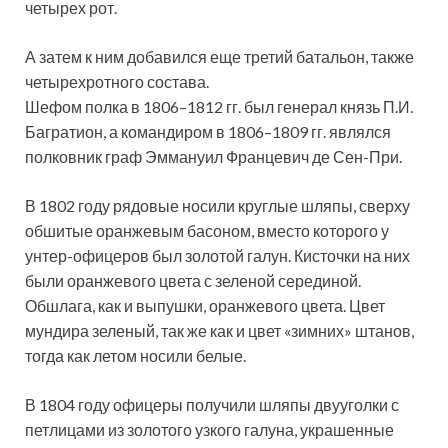
четырех рот.
А затем к ним добавился еще третий батальон, также
четырехротного состава.
Шефом полка в 1806–1812 гг. был генерал князь П.И.
Багратион, а командиром в 1806–1809 гг. являлся
полковник граф Эммануил Францевич де Сен-При.
В 1802 году рядовые носили круглые шляпы, сверху
обшитые оранжевым басоном, вместо которого у
унтер-офицеров был золотой галун. Кисточки на них
были оранжевого цвета с зеленой серединой.
Обшлага, как и выпушки, оранжевого цвета. Цвет
мундира зеленый, так же как и цвет «зимних» штанов,
тогда как летом носили белые.
В 1804 году офицеры получили шляпы двууголки с
петлицами из золотого узкого галуна, украшенные