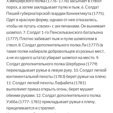
Хэмпширского полка (1776–1778) засыпает в ствол
порох, а затем закладывает пулю и пыж. 6. Солдат
Пешей губернаторской гвардии Коннектикута (1775).
Одет в красную форму, однако от нее отказались,
чтобы не путать «своих» с англичанами. Он вынимает
шомпол. 7. Солдат 1-го Пенсильванского батальона
(1777). Плотно забивает пыж и пулю шомполом в
ствол. 8. Солдат дополнительного полка Ли (1777) (в
такие полки набирали добровольцев из разных мест,
а не из одного штата) убирает шомпол на место. 9.
Солдат дополнительного полка Шербурна (1779)
перекладывает ружье в левую руку. 10. Солдат легкой
континентальной пехоты (1783) берет ружье на плечо.
11. Солдат легкой пехоты Лафайета (1781)
выполняет приказ открыть огонь: берет мушкет
обеими руками. 12. Солдат дополнительного полка
Уэбба (1777–1781) прикладывает ружье к плечу,
прицеливается и стреляет.