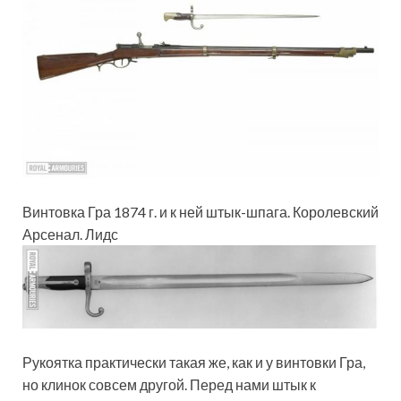
Винтовка Гра 1874 г. и к ней штык-шпага. Королевский
Арсенал. Лидс
Рукоятка практически такая же, как и у винтовки Гра,
но клинок совсем другой. Перед нами штык к