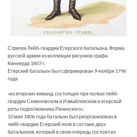
Стрелок Лейб-гвардии Егерского батальона. Форма
русской армии из коллекции рисунков графа
Киннерда 1807 г.
Егерский батальон был сформирован 9 ноября 1796
года
«из егерских команд, состоящих при полках лейб-
гвардии Семеновском и Измайловском и егерской
роты подполковника Рачинского».
10 мая 1806 года батальон был реорганизован в
лейб-гвардии Егерский полк в составе двух
батальонов, который в свою очередь состоял из