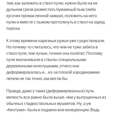
тем, как заложить в ствол пулю, нужно было на ее
дульном срезе разместить бумажный пыж (либо
кусочек промасленной замши), положить на него
пулю и вместе с пыжом протолкнуть в ствол на заряд
пороха.
К этому времени нарезные ружья уже существовали.
Но почему-то считалось, что чем не туже забита в
ствол пуля, тем лучше, точнее она полетит. Поэтому
пули вколачивали в стволы специальными
деревянными колотушками, отчего они
деформировалась и… из-за плохой аэродинамики
летели не так точно, как могли бы.
Правда, даже у таких (деформированных) пуль
меткость все равно была выше, чем у выпущенных из
обычных гладкоствольных мушкетов. Ну, а уж
«Кентукки» была и подавно вне конкуренции. Ведь