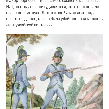
Майор Фергюссон, вне всякого сомнения, был целью
№ 1, поэтому не стоит удивляться, что в него попало
целых восемь пуль. До штыковой атаки дело тогда
просто не дошло, такова была убийственная меткость
«кентуккийской винтовки».