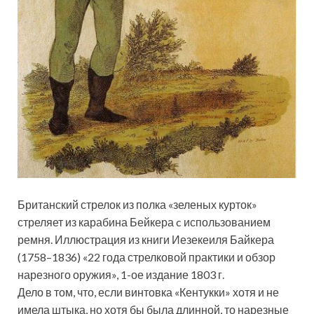
Британский стрелок из полка «зеленых курток»
стреляет из карабина Бейкера c использованием
ремня. Иллюстрация из книги Иезекеиля Байкера
(1758–1836) «22 года стрелковой практики и обзор
нарезного оружия», 1-ое издание 1803 г.
Дело в том, что, если винтовка «Кентукки» хотя и не
имела штыка, но хотя бы была длинной, то нарезные