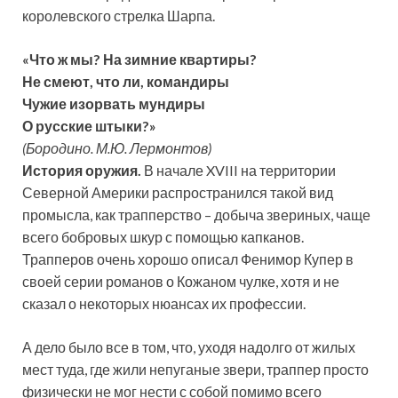
королевского стрелка Шарпа.
«Что ж мы? На зимние квартиры?
Не смеют, что ли, командиры
Чужие изорвать мундиры
О русские штыки?»
(Бородино. М.Ю. Лермонтов)
История оружия.
В
начале XVIII на территории
Северной Америки распространился такой вид
промысла, как трапперство – добыча звериных, чаще
всего бобровых шкур с помощью капканов.
Трапперов очень хорошо описал Фенимор Купер в
своей серии романов о Кожаном чулке, хотя и не
сказал о некоторых нюансах их профессии.
А дело было все в том, что, уходя надолго от жилых
мест туда, где жили непуганые звери, траппер просто
физически не мог нести с собой помимо всего