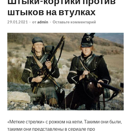
Штыки-кортики против
штыков на втулках
29.01.2021
-
от
admin
-
Оставьте комментарий
«Меткие стрелки» с рожком на кепи. Такими они были,
такими они представлены в сериале про