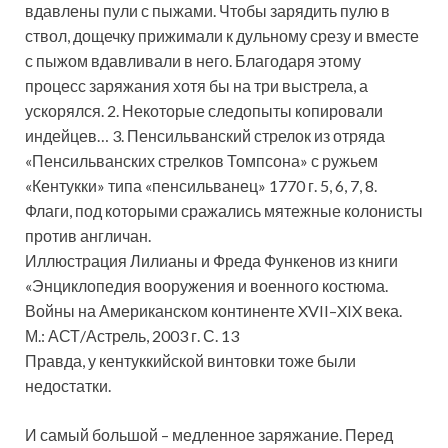
вдавлены пули с пыжами. Чтобы зарядить пулю в
ствол, дощечку прижимали к дульному срезу и вместе
с пыжом вдавливали в него. Благодаря этому
процесс заряжания хотя бы на три выстрела, а
ускорялся. 2. Некоторые следопыты копировали
индейцев… 3. Пенсильванский стрелок из отряда
«Пенсильванских стрелков Томпсона» с ружьем
«Кентукки» типа «пенсильванец» 1770 г. 5, 6, 7, 8.
Флаги, под которыми сражались мятежные колонисты
против англичан.
Иллюстрация Лилианы и Фреда Функенов из книги
«Энциклопедия вооружения и военного костюма.
Войны на Американском континенте XVII–XIX века.
М.: АСТ/Астрель, 2003 г. С. 13
Правда, у кентуккийской винтовки тоже были
недостатки.
И самый большой – медленное заряжание. Перед