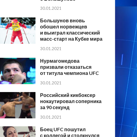
30.01.2021
Большунов вновь
обошел норвежцев
и выиграл классический
масс-старт на Кубке мира
30.01.2021
Нурмагомедова
призвали отказаться
от титула чемпиона UFC
30.01.2021
Российский кикбоксер
нокаутировал соперника
за 90 секунд
30.01.2021
Боец UFC пошутил
с коллегой и столкнулся