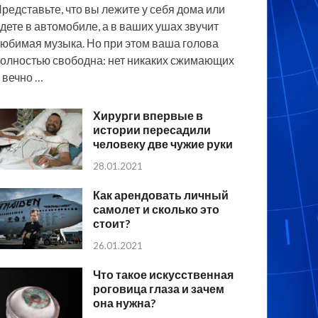
редставьте, что вы лежите у себя дома или
дете в автомобиле, а в ваших ушах звучит
юбимая музыка. Но при этом ваша голова
олностью свободна: нет никаких сжимающих
 вечно …
Хирурги впервые в
истории пересадили
человеку две чужие руки
28.01.2021
Как арендовать личный
самолет и сколько это
стоит?
26.01.2021
Что такое искусственная
роговица глаза и зачем
она нужна?