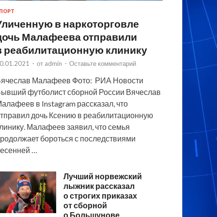
ПОРТ
Уличенную в наркоторговле
дочь Малафеева отправили
в реабилитационную клинику
0.01.2021
-
от
admin
-
Оставьте комментарий
ячеслав Малафеев Фото: РИА Новости
ывший футболист сборной России Вячеслав
алафеев в Instagram рассказал, что
тправил дочь Ксению в реабилитационную
линику. Малафеев заявил, что семья
родолжает бороться с последствиями
есенней …
Лучший норвежский
лыжник рассказал
о строгих приказах
от сборной
о Большунове