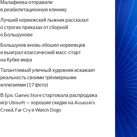
Малафеева отправили
в реабилитационную клинику
Лучший норвежский лыжник рассказал
о строгих приказах от сборной
о Большунове
Большунов вновь обошел норвежцев
и выиграл классический масс-старт
на Кубке мира
Талантливый уличный художник искажает
реальность своими трёхмерными
иллюзиями (17 фото)
В Epic Games Store стартовала распродажа
игр Ubisoft — хорошие скидки на Assassin’s
Creed, Far Cry и Watch Dogs