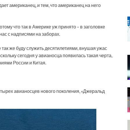
дает американец, и тем, что американец на него
тому что так в Америке уж принято – в заголовке
 нас с надписями на заборах.
е так же буду служить десятилетиями, внушая ужас
скольку сегодня у авианосца появилась такая черта,
ниями России и Китая.
етырех авианосцев нового поколения, «Джеральд