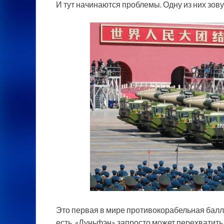
И тут начинаются проблемы. Одну из них зов
Это первая в мире противокорабельная балли
есть, «Дуньфэн» запросто может перехватить 