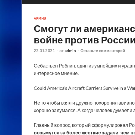
АРМИЯ
Смогут ли американ
войне против России
22.01.2021
-
от
admin
-
Оставьте комментарий
Себастьен Роблин, один из умнейших и урав
интересное мнение.
Could America’s Aircraft Carriers Survive in a Wa
Не то чтобы взял и дружно похоронил авиан
хорошо задумался. А когда человек
думает и 
Главный вопрос, который сформулировал Роб
возьмутся за более жесткие задачи, чем 