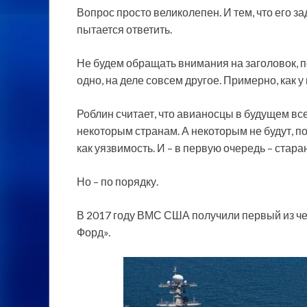
Вопрос просто великолепен. И тем, что его за
пытается ответить.
Не будем обращать внимания на заголовок, по
одно, на деле совсем другое. Примерно, как у
Роблин считает, что авианосцы в будущем вс
некоторым странам. А некоторым не будут, по
как уязвимость. И – в первую очередь – стара
Но – по порядку.
В 2017 году ВМС США получили первый из ч
Форд».