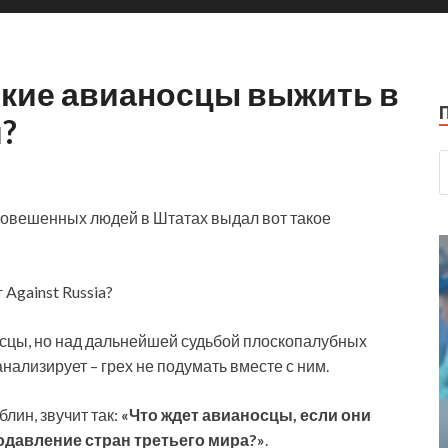
ские авианосцы выжить в
?
новешенных людей в Штатах выдал вот такое
r Against Russia?
осцы, но над дальнейшей судьбой плоскопалубных
анализирует – грех не подумать вместе с ним.
лин, звучит так:
«Что ждет авианосцы, если они
подавление стран третьего мира?»
.