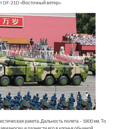
ут DF-21D «Восточный ветер».
стическая ракета. Дальность полета – 1800 км. То
авианосец и разнести его в клочья обычной,