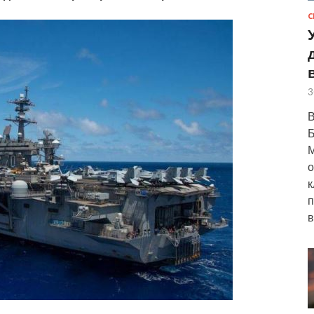
С
3
В
Б
М
о
к
п
в