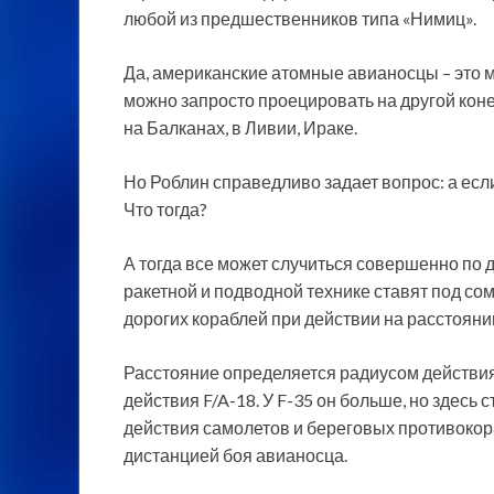
любой из предшественников типа «Нимиц».
Да, американские атомные авианосцы – это мо
можно запросто проецировать на другой коне
на Балканах, в Ливии, Ираке.
Но Роблин справедливо задает вопрос: а если
Что тогда?
А тогда все может случиться совершенно по 
ракетной и подводной технике ставят под с
дорогих кораблей при действии на расстояни
Расстояние определяется радиусом действия 
действия F/A-18. У F-35 он больше, но здесь
действия самолетов и береговых противоко
дистанцией боя авианосца.