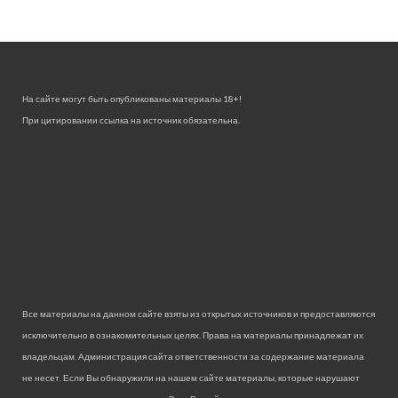
На сайте могут быть опубликованы материалы 18+!
При цитировании ссылка на источник обязательна.
Все материалы на данном сайте взяты из открытых источников и предоставляются
исключительно в ознакомительных целях. Права на материалы принадлежат их
владельцам. Администрация сайта ответственности за содержание материала
не несет. Если Вы обнаружили на нашем сайте материалы, которые нарушают