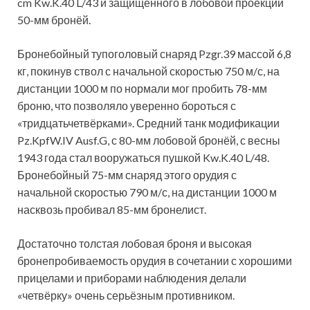
cm Kw.K.40 L/43 и защищенного в лобовой проекции
50-мм бронёй.
Бронебойный тупоголовый снаряд Pzgr.39 массой 6,8
кг, покинув ствол с начальной скоростью 750 м/с, на
дистанции 1000 м по нормали мог пробить 78-мм
броню, что позволяло уверенно бороться с
«тридцатьчетвёрками». Средний танк модификации
Pz.KpfW.IV Ausf.G, с 80-мм лобовой бронёй, с весны
1943 года стал вооружаться пушкой Kw.K.40 L/48.
Бронебойный 75-мм снаряд этого орудия с
начальной скоростью 790 м/с, на дистанции 1000 м
насквозь пробивал 85-мм бронелист.
Достаточно толстая лобовая броня и высокая
бронепробиваемость орудия в сочетании с хорошими
прицелами и приборами наблюдения делали
«четвёрку» очень серьёзным противником.