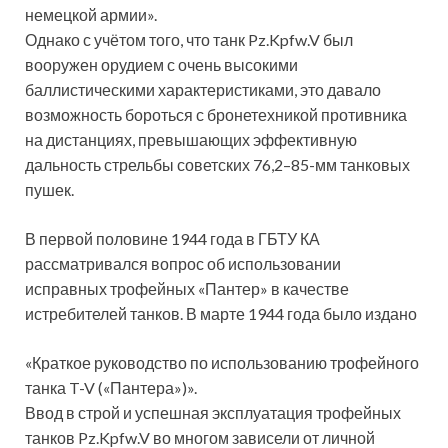
немецкой армии».
Однако с учётом того, что танк Pz.Kpfw.V был
вооружен орудием с очень высокими
баллистическими характеристиками, это давало
возможность бороться с бронетехникой противника
на дистанциях, превышающих эффективную
дальность стрельбы советских 76,2–85-мм танковых
пушек.
В первой половине 1944 года в ГБТУ КА
рассматривался вопрос об использовании
исправных трофейных «Пантер» в качестве
истребителей танков. В марте 1944 года было издано
«Краткое руководство по использованию трофейного
танка T-V («Пантера»)».
Ввод в строй и успешная эксплуатация трофейных
танков Pz.Kpfw.V во многом зависели от личной