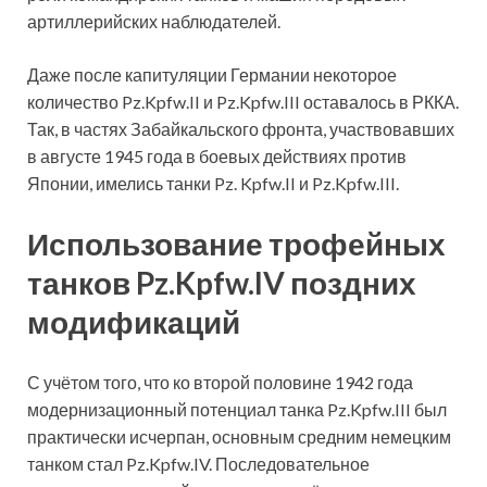
артиллерийских наблюдателей.
Даже после капитуляции Германии некоторое
количество Pz.Kpfw.II и Pz.Kpfw.III оставалось в РККА.
Так, в частях Забайкальского фронта, участвовавших
в августе 1945 года в боевых действиях против
Японии, имелись танки Pz. Kpfw.II и Pz.Kpfw.III.
Использование трофейных
танков Pz.Kpfw.IV поздних
модификаций
С учётом того, что ко второй половине 1942 года
модернизационный потенциал танка Pz.Kpfw.III был
практически исчерпан, основным средним немецким
танком стал Pz.Kpfw.IV. Последовательное