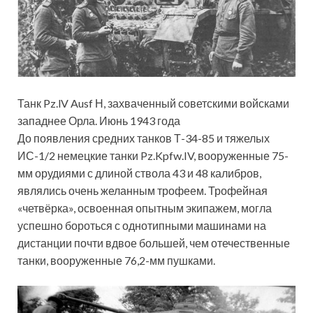
Танк Pz.lV Ausf Н, захваченный советскими войсками
западнее Орла. Июнь 1943 года
До появления средних танков Т-34-85 и тяжелых
ИС-1/2 немецкие танки Pz.Kpfw.IV, вооруженные 75-
мм орудиями с длиной ствола 43 и 48 калибров,
являлись очень желанным трофеем. Трофейная
«четвёрка», освоенная опытным экипажем, могла
успешно бороться с однотипными машинами на
дистанции почти вдвое большей, чем отечественные
танки, вооруженные 76,2-мм пушками.