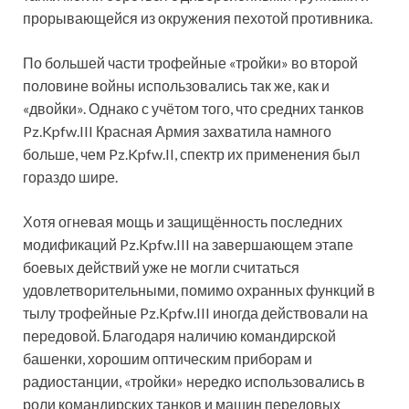
прорывающейся из окружения пехотой противника.
По большей части трофейные «тройки» во второй
половине войны использовались так же, как и
«двойки». Однако с учётом того, что средних танков
Pz.Kpfw.III Красная Армия захватила намного
больше, чем Pz.Kpfw.II, спектр их применения был
гораздо шире.
Хотя огневая мощь и защищённость последних
модификаций Pz.Kpfw.III на завершающем этапе
боевых действий уже не могли считаться
удовлетворительными, помимо охранных функций в
тылу трофейные Pz.Kpfw.III иногда действовали на
передовой. Благодаря наличию командирской
башенки, хорошим оптическим приборам и
радиостанции, «тройки» нередко использовались в
роли командирских танков и машин передовых