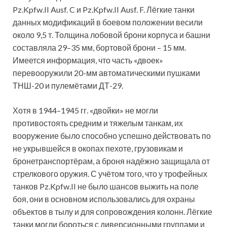
Pz.Kpfw.II Ausf. C и Pz.Kpfw.II Ausf. F. Лёгкие танки
данных модификаций в боевом положении весили
около 9,5 т. Толщина лобовой брони корпуса и башни
составляла 29–35 мм, бортовой брони – 15 мм.
Имеется информация, что часть «двоек»
перевооружили 20-мм автоматическими пушками
ТНШ-20 и пулемётами ДТ-29.
Хотя в 1944–1945 гг. «двойки» не могли
противостоять средним и тяжелым танкам, их
вооружение было способно успешно действовать по
не укрывшейся в окопах пехоте, грузовикам и
бронетранспортёрам, а броня надёжно защищала от
стрелкового оружия. С учётом того, что у трофейных
танков Pz.Kpfw.II не было шансов выжить на поле
боя, они в основном использовались для охраны
объектов в тылу и для сопровождения колонн. Лёгкие
танки могли бороться с диверсионными группами и