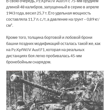
В свою очередь, Pz.Kpfw.IV Ausf.H с 75-мм орудием
длиной 48 калибров, запущенный в серию в апреле
1943 года, весил 25,7 т. Его удельная мощность
составляла 11,7 л. с./т, а давление на грунт – 0,89 кг/
см².
Кроме того, толщина бортовой и лобовой брони
башни поздних модификаций осталась такой же, как
на Pz.KpfW.IV Ausf.F1, которая на реальных
дистанциях боя легко пробивалась 45-мм
бронебойным снарядом.