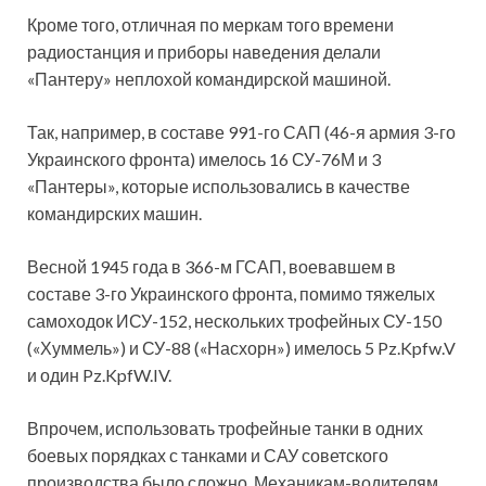
Кроме того, отличная по меркам того времени
радиостанция и приборы наведения делали
«Пантеру» неплохой командирской машиной.
Так, например, в составе 991-го САП (46-я армия 3-го
Украинского фронта) имелось 16 СУ-76М и 3
«Пантеры», которые использовались в качестве
командирских машин.
Весной 1945 года в 366-м ГСАП, воевавшем в
составе 3-го Украинского фронта, помимо тяжелых
самоходок ИСУ-152, нескольких трофейных СУ-150
(«Хуммель») и СУ-88 («Насхорн») имелось 5 Pz.Kpfw.V
и один Pz.KpfW.IV.
Впрочем, использовать трофейные танки в одних
боевых порядках с танками и САУ советского
производства было сложно. Механикам-водителям